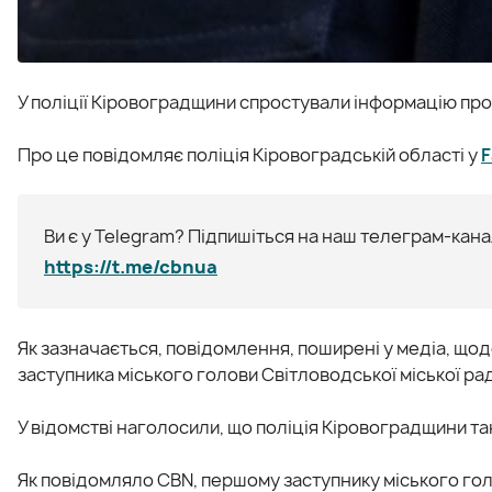
У поліції Кіровоградщини спростували інформацію про
Про це повідомляє поліція Кіровоградській області у
F
Ви є у Telegram? Підпишіться на наш телеграм-канал
https://t.me/cbnua
Як зазначається, повідомлення, поширені у медіа, щ
заступника міського голови Світловодської міської рад
У відомстві наголосили, що поліція Кіровоградщини та
Як повідомляло CBN, першому заступнику міського го