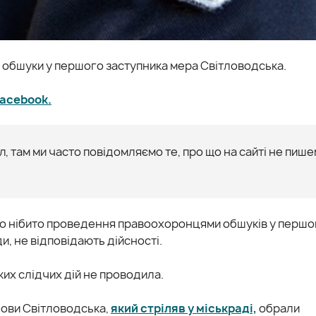
 обшуки у першого заступника мера Світловодська.
acebook.
, там ми часто повідомляємо те, про що на сайті не пише
одо нібито проведення правоохоронцями обшуків у першо
и, не відповідають дійсності.
ких слідчих дій не проводила.
лови Світловодська,
який стріляв у міськраді,
обрали