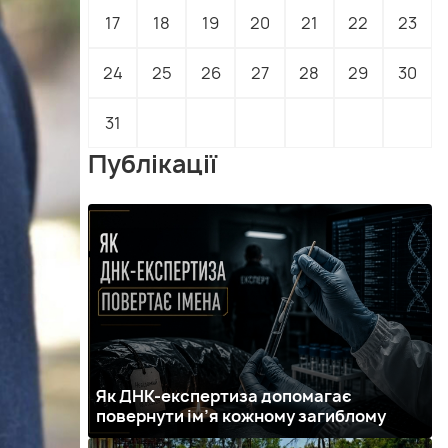
17
18
19
20
21
22
23
24
25
26
27
28
29
30
31
Публікації
Як ДНК-експертиза допомагає
повернути ім’я кожному загиблому