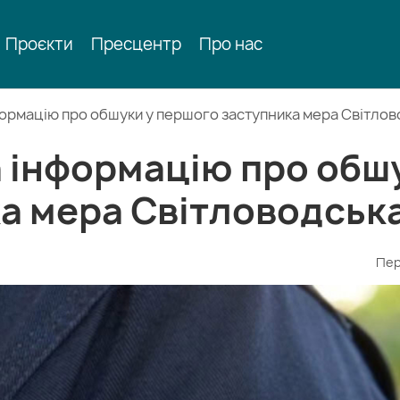
Проєкти
Пресцентр
Про нас
формацію про обшуки у першого заступника мера Світло
а інформацію про обш
ка мера Світловодськ
Пер