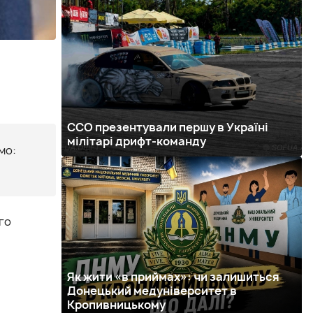
ССО презентували першу в Україні
мілітарі дрифт-команду
мо:
го
Як жити «в приймах»: чи залишиться
Донецький медуніверситет в
Кропивницькому