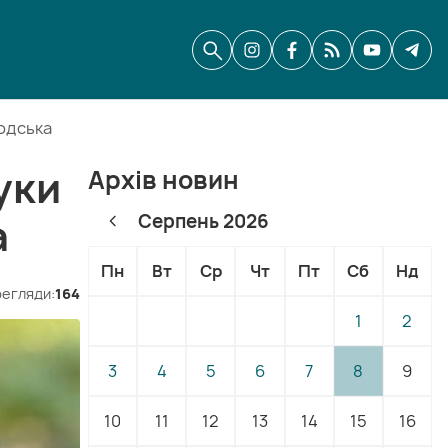
водська
уки
Архів новин
а
Серпень 2026
Пн
Вт
Ср
Чт
Пт
Сб
Нд
егляди:
164
1
2
3
4
5
6
7
8
9
10
11
12
13
14
15
16