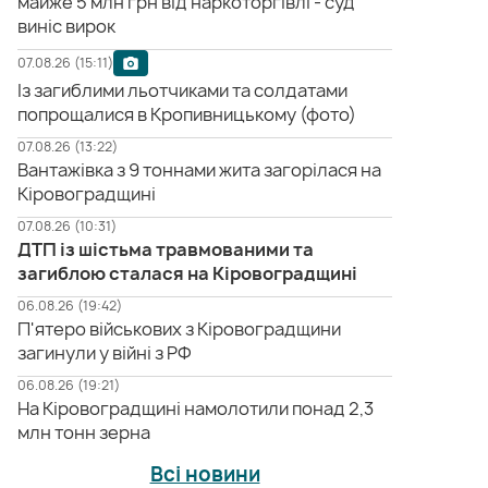
майже 5 млн грн від наркоторгівлі - суд
виніс вирок
07.08.26 (15:11)
Із загиблими льотчиками та солдатами
попрощалися в Кропивницькому (фото)
07.08.26 (13:22)
Вантажівка з 9 тоннами жита загорілася на
Кіровоградщині
07.08.26 (10:31)
ДТП із шістьма травмованими та
загиблою сталася на Кіровоградщині
06.08.26 (19:42)
П'ятеро військових з Кіровоградщини
загинули у війні з РФ
06.08.26 (19:21)
На Кіровоградщині намолотили понад 2,3
млн тонн зерна
Всі новини