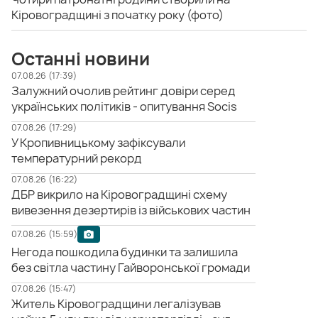
Кіровоградщині з початку року (фото)
Останні новини
07.08.26 (17:39)
Залужний очолив рейтинг довіри серед
українських політиків - опитування Socis
07.08.26 (17:29)
У Кропивницькому зафіксували
температурний рекорд
07.08.26 (16:22)
ДБР викрило на Кіровоградщині схему
вивезення дезертирів із військових частин
07.08.26 (15:59)
Негода пошкодила будинки та залишила
без світла частину Гайворонської громади
07.08.26 (15:47)
Житель Кіровоградщини легалізував