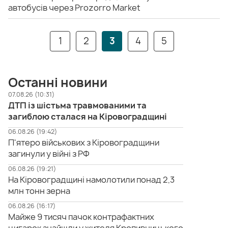
автобусів через Prozorro Market
1
2
3
4
5
Останні новини
07.08.26 (10:31)
ДТП із шістьма травмованими та
загиблою сталася на Кіровоградщині
06.08.26 (19:42)
П'ятеро військових з Кіровоградщини
загинули у війні з РФ
06.08.26 (19:21)
На Кіровоградщині намолотили понад 2,3
млн тонн зерна
06.08.26 (16:17)
Майже 9 тисяч пачок контрафактних