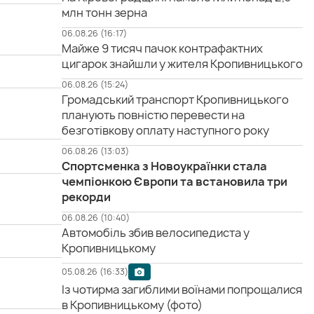
млн тонн зерна
06.08.26 (16:17)
Майже 9 тисяч пачок контрафактних
цигарок знайшли у жителя Кропивницького
06.08.26 (15:24)
Громадський транспорт Кропивницького
планують повністю перевести на
безготівкову оплату наступного року
06.08.26 (13:03)
Спортсменка з Новоукраїнки стала
чемпіонкою Європи та встановила три
рекорди
06.08.26 (10:40)
Автомобіль збив велосипедиста у
Кропивницькому
05.08.26 (16:33)
Із чотирма загиблими воїнами попрощалися
в Кропивницькому (фото)