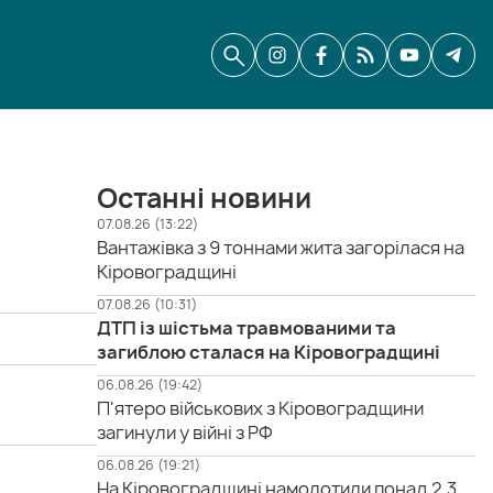
Останні новини
07.08.26 (13:22)
Вантажівка з 9 тоннами жита загорілася на
Кіровоградщині
07.08.26 (10:31)
ДТП із шістьма травмованими та
загиблою сталася на Кіровоградщині
06.08.26 (19:42)
П'ятеро військових з Кіровоградщини
загинули у війні з РФ
06.08.26 (19:21)
На Кіровоградщині намолотили понад 2,3