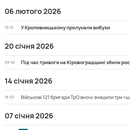
06 лютого 2026
У Кропивницькому пролунали вибухи
10:12
20 січня 2026
Під час тривоги на Кіровоградщині збили рос
09:42
14 січня 2026
Військові 121 бригади ТрО вночі знищили три «
16:03
07 січня 2026