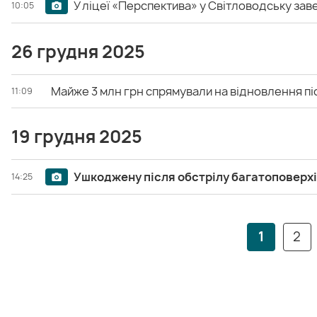
У ліцеї «Перспектива» у Світловодську заве
10:05
26 грудня 2025
Майже 3 млн грн спрямували на відновлення піс
11:09
19 грудня 2025
Ушкоджену після обстрілу багатоповерхі
14:25
1
2