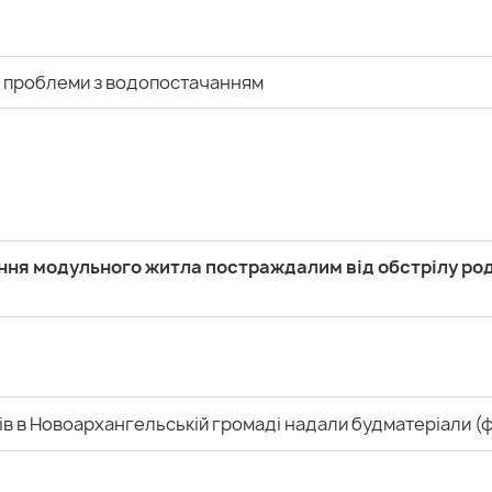
ть проблеми з водопостачанням
ння модульного житла постраждалим від обстрілу ро
в в Новоархангельській громаді надали будматеріали (