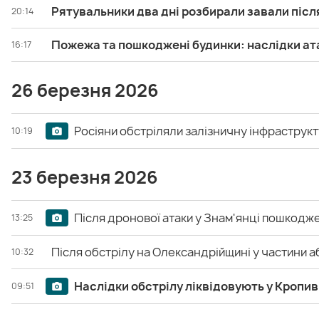
Рятувальники два дні розбирали завали післ
20:14
Пожежа та пошкоджені будинки: наслідки ат
16:17
26 березня 2026
Росіяни обстріляли залізничну інфраструкт
10:19
23 березня 2026
Після дронової атаки у Знам'янці пошкодже
13:25
Після обстрілу на Олександрійщині у частини 
10:32
Наслідки обстрілу ліквідовують у Кропи
09:51