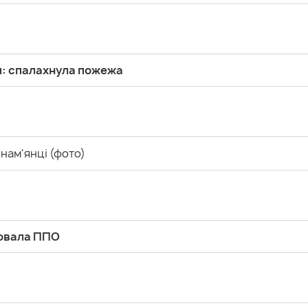
и: спалахнула пожежа
Знам'янці (фото)
цювала ППО