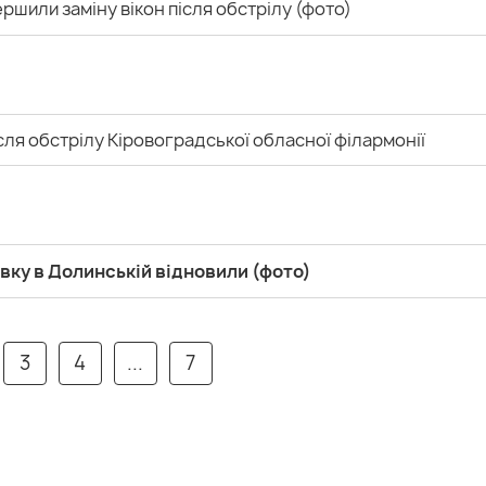
ршили заміну вікон після обстрілу (фото)
ля обстрілу Кіровоградської обласної філармонії
вку в Долинській відновили (фото)
3
4
...
7