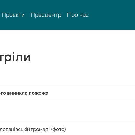
Проєкти
Пресцентр
Про нас
тріли
ого виникла пожежа
лованівській громаді (фото)