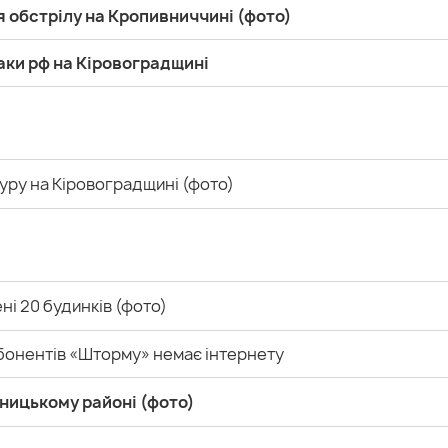
я обстрілу на Кропивниччині (фото)
аки рф на Кіровоградщині
уру на Кіровоградщині (фото)
ні 20 будинків (фото)
абонентів «Шторму» немає інтернету
вницькому районі (фото)