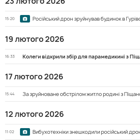
23 лютого 2026
Російський дрон зруйнував будинок в Гурівс
15:20
19 лютого 2026
Колеги відкрили збір для парамедикині з Піщ
16:33
17 лютого 2026
За зруйноване обстрілом житло родині з Піщан
15:44
12 лютого 2026
Вибухотехніки знешкодили російський дрон,
11:02