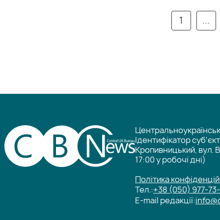
1
...
Центральноукраїнське
Ідентифікатор суб'єк
Кропивницький, вул. В
17:00 у робочі дні)
Політика конфіденцій
Тел.:
+38 (050) 977-73
E-mail редакції:
info@