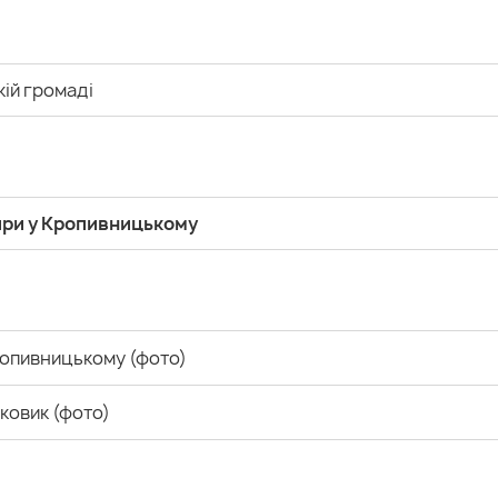
кій громаді
ири у Кропивницькому
Кропивницькому (фото)
гковик (фото)