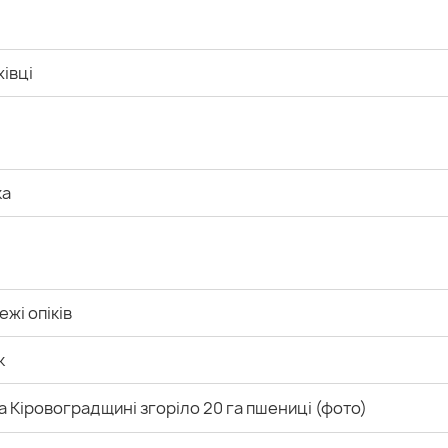
івці
ка
жі опіків
к
а Кіровоградщині згоріло 20 га пшениці (фото)