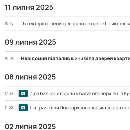
11 липня 2025
16 гектарів пшениці згоріли на полі в Приютівсь
15:48
09 липня 2025
Невідомий підпалив шини біля дверей кварт
10:06
08 липня 2025
Два балкони горіли у багатоповерхівці в 
17:33
На трасі біля Новоархангельська згорів ле
11:02
02 липня 2025