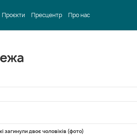
Проєкти
Пресцентр
Про нас
жежа
і загинули двоє чоловіків (фото)