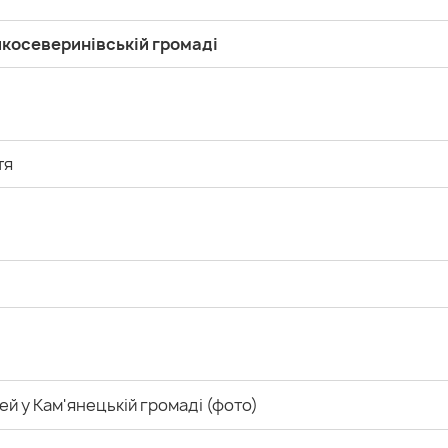
икосеверинівській громаді
тя
ей у Кам'янецькій громаді (фото)