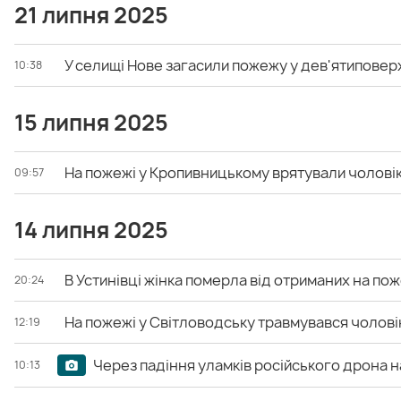
21 липня 2025
У селищі Нове загасили пожежу у дев'ятиповерх
10:38
15 липня 2025
На пожежі у Кропивницькому врятували чолові
09:57
14 липня 2025
В Устинівці жінка померла від отриманих на поже
20:24
На пожежі у Світловодську травмувався чолові
12:19
Через падіння уламків російського дрона н
10:13