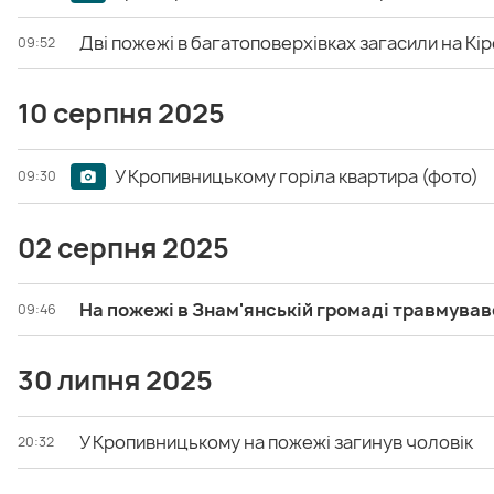
Дві пожежі в багатоповерхівках загасили на К
09:52
10 серпня 2025
У Кропивницькому горіла квартира (фото)
09:30
02 серпня 2025
На пожежі в Знам'янській громаді травмував
09:46
30 липня 2025
У Кропивницькому на пожежі загинув чоловік
20:32