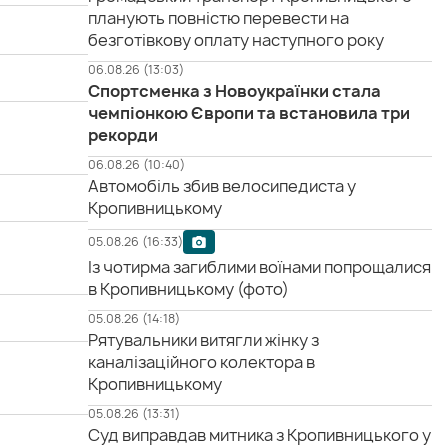
планують повністю перевести на
безготівкову оплату наступного року
06.08.26 (13:03)
Спортсменка з Новоукраїнки стала
чемпіонкою Європи та встановила три
рекорди
06.08.26 (10:40)
Автомобіль збив велосипедиста у
Кропивницькому
05.08.26 (16:33)
Із чотирма загиблими воїнами попрощалися
в Кропивницькому (фото)
05.08.26 (14:18)
Рятувальники витягли жінку з
каналізаційного колектора в
Кропивницькому
05.08.26 (13:31)
Суд виправдав митника з Кропивницького у