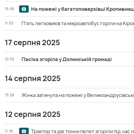
На пожежі у багатоповерхівці Кропивниць
15:38
П'ять легковиків та мікроавтобус горіли на Кі
11:53
17 серпня 2025
Пасіка згоріла у Долинській громаді
10:30
14 серпня 2025
Жінка загинула на пожежі у Великоандрусівськ
13:29
12 серпня 2025
Трактор та дві тонни пелет згоріли під час 
11:18