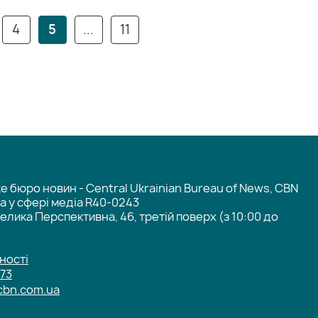
4
5
...
11
 бюро новин - Central Ukrainian Bureau of News, CBN
та у сфері медіа R40-0243
елика Перспективна, 46, третій поверх (з 10:00 до
ності
-73
cbn.com.ua