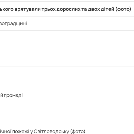
кого врятували трьох дорослих та двох дітей (фото)
ровоградщині
ій громаді
нічної пожежі у Світловодську (фото)