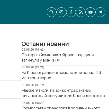
Останні новини
06.08.26 (19:42)
П'ятеро військових з Кіровоградщини
загинули у війні з РФ
06.08.26 (19:21)
На Кіровоградщині намолотили понад 2,3
млн тонн зерна
06.08.26 (16:17)
Майже 9 тисяч пачок контрафактних
цигарок знайшли у жителя Кропивницького
06.08.26 (15:24)
Громадський транспорт Кропивницького