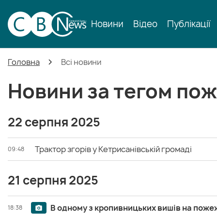
Новини
Відео
Публікації
Головна
Всі новини
Новини за тегом по
22 серпня 2025
Трактор згорів у Кетрисанівській громаді
09:48
21 серпня 2025
В одному з кропивницьких вишів на пожеж
18:38