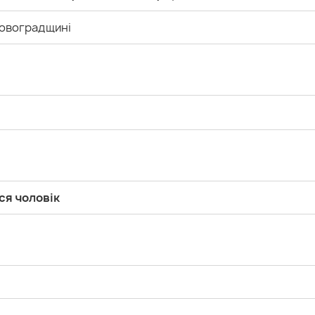
іровоградщині
ся чоловік