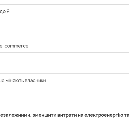
 до Я
і e-commerce
іше міняють власники
незалежними, зменшити витрати на електроенергію т