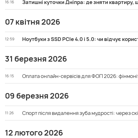
Затишні куточки Дніпра: де зняти квартиру, 
16:16
07 квітня 2026
Ноутбуки з SSD PCIe 4.0 і 5.0: чи відчує кор
12:59
31 березня 2026
Оплата онлайн-сервісів для ФОП 2026: фінмоні
16:15
09 березня 2026
Спорт після видалення зуба мудрості: через с
11:26
12 лютого 2026