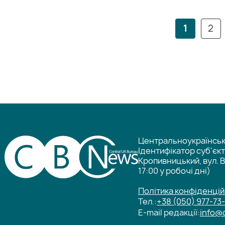
1
2
Центральноукраїнське
Ідентифікатор суб'єк
Кропивницький, вул. В
17:00 у робочі дні)
Політика конфіденцій
Тел.:
+38 (050) 977-73
E-mail редакції:
info@