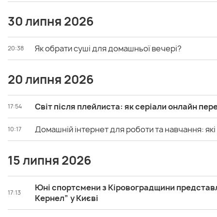
30 липня 2026
Як обрати суші для домашньої вечері?
20:38
20 липня 2026
Світ після плейлиста: як серіали онлайн пер
17:54
Домашній інтернет для роботи та навчання: які
10:17
15 липня 2026
Юні спортсмени з Кіровоградщини представля
17:13
Кернел” у Києві