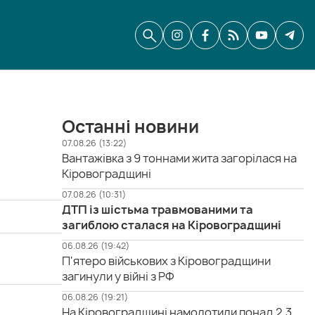
Останні новини
07.08.26 (13:22)
Вантажівка з 9 тоннами жита загорілася на
Кіровоградщині
07.08.26 (10:31)
ДТП із шістьма травмованими та
загиблою сталася на Кіровоградщині
06.08.26 (19:42)
П'ятеро військових з Кіровоградщини
загинули у війні з РФ
06.08.26 (19:21)
На Кіровоградщині намолотили понад 2,3