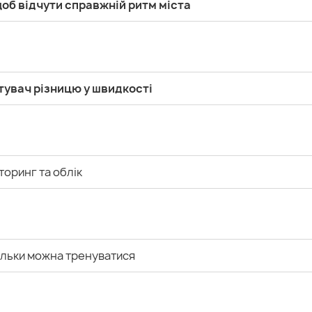
щоб відчути справжній ритм міста
истувач різницю у швидкості
торинг та облік
кільки можна тренуватися