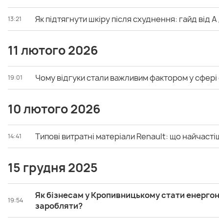
Як підтягнути шкіру після схуднення: гайд від А
13:21
11 лютого 2026
Чому відгуки стали важливим фактором у сфер
19:01
10 лютого 2026
Типові витратні матеріали Renault: що найчаст
14:41
15 грудня 2025
Як бізнесам у Кропивницькому стати енерго
19:54
заробляти?