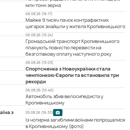
млн тонн зерна
06.08.26 (16:17)
Майже 9 тисяч пачок контрафактних
цигарок знайшли у жителя Кропивницького
06.08.26 (15:24)
Громадський транспорт Кропивницького
планують повністю перевести на
безготівкову оплату наступного року
06.08.26 (13:03)
Спортсменка з Новоукраїнки стала
чемпіонкою Європи та встановила три
рекорди
06.08.26 (10:40)
Автомобіль збив велосипедиста у
Кропивницькому
аїна з
05.08.26 (16:33)
Із чотирма загиблими воїнами попрощалися
в Кропивницькому (фото)