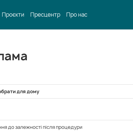
Проєкти
Пресцентр
Про нас
клама
обрати для дому
ння до залежності після процедури