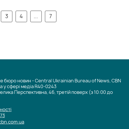
3
4
...
7
 бюро новин - Central Ukrainian Bureau of News, CBN
та у сфері медіа R40-0243
елика Перспективна, 46, третій поверх (з 10:00 до
ності
-73
cbn.com.ua