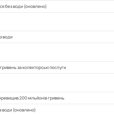
ся без води (оновлено)
з води
гривень за колекторські послуги
еревищив 200 мільйонів гривень
з води (оновлено)