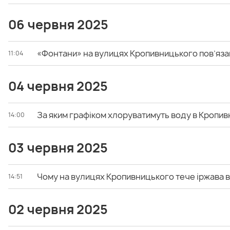
06 червня 2025
«Фонтани» на вулицях Кропивницького пов’яза
11:04
04 червня 2025
За яким графіком хлоруватимуть воду в Кропи
14:00
03 червня 2025
Чому на вулицях Кропивницького тече іржава 
14:51
02 червня 2025