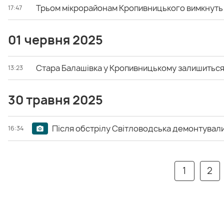
Трьом мікрорайонам Кропивницького вимкнуть
17:47
01 червня 2025
Стара Балашівка у Кропивницькому залишиться
13:23
30 травня 2025
Після обстрілу Світловодська демонтувал
16:34
1
2