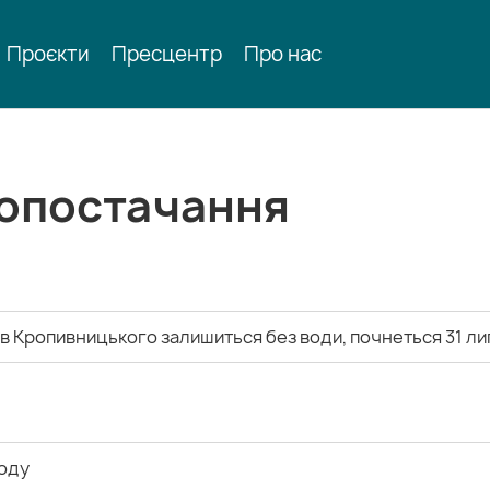
Проєкти
Пресцентр
Про нас
допостачання
ів Кропивницького залишиться без води, почнеться 31 ли
воду