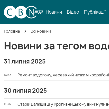
Новини
Відео
Публікації
Головна
Всі новини
Новини за тегом во
31 липня 2025
Ремонт водогону, через який низка мікрорайон
13:48
30 липня 2025
Старій Балашівці у Кропивницькому вимкнули 
11:36