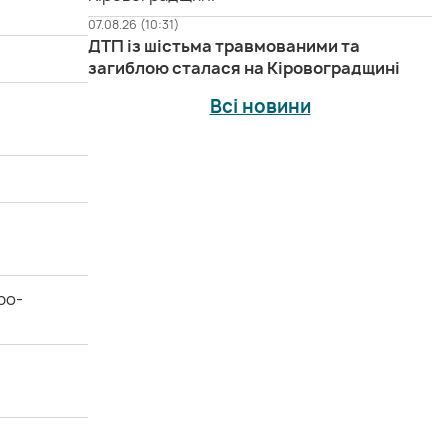
07.08.26 (10:31)
ДТП із шістьма травмованими та
загиблою сталася на Кіровоградщині
Всі новини
ро-