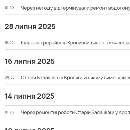
Через негоду відтермінували ремонт водогону
10:40
28 липня 2025
Кілька мікрорайонів Кропивницького тимчасов
18:02
16 липня 2025
Старій Балашівці у Кропивницькому вимкнули 
09:33
14 липня 2025
Через ремонтні роботи Старій Балашівці у Кр
10:25