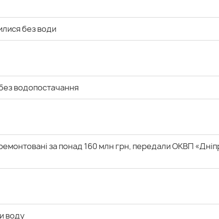
илися без води
 без водопостачання
дремонтовані за понад 160 млн грн, передали ОКВП «Дніп
и воду