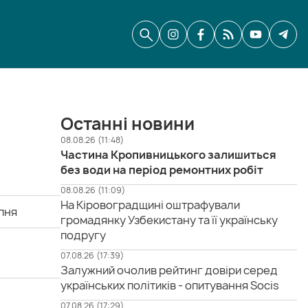
Останні новини
08.08.26 (11:48)
Частина Кропивницького залишиться
без води на період ремонтних робіт
08.08.26 (11:09)
На Кіровоградщині оштрафували
пня
громадянку Узбекистану та її українську
подругу
07.08.26 (17:39)
Залужний очолив рейтинг довіри серед
українських політиків - опитування Socis
07.08.26 (17:29)