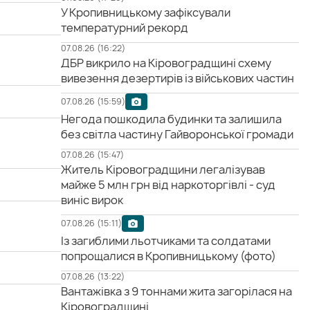
У Кропивницькому зафіксували
температурний рекорд
07.08.26 (16:22)
ДБР викрило на Кіровоградщині схему
вивезення дезертирів із військових частин
07.08.26 (15:59)
Негода пошкодила будинки та залишила
без світла частину Гайворонської громади
07.08.26 (15:47)
Житель Кіровоградщини легалізував
майже 5 млн грн від наркоторгівлі - суд
виніс вирок
07.08.26 (15:11)
Із загиблими льотчиками та солдатами
попрощалися в Кропивницькому (фото)
07.08.26 (13:22)
Вантажівка з 9 тоннами жита загорілася на
Кіровоградщині