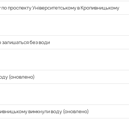
 по проспекту Університетському в Кропивницькому
о залишаться без води
воду (оновлено)
опивницькому вимкнули воду (оновлено)