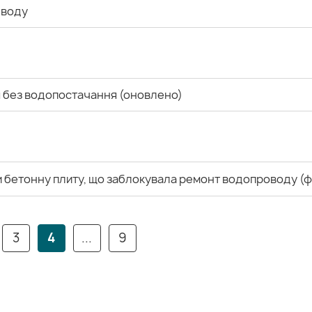
 воду
 без водопостачання (оновлено)
и бетонну плиту, що заблокувала ремонт водопроводу (ф
3
4
...
9