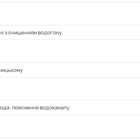
ні з очищенням водогону
вницькому
вода: пояснення водоканалу