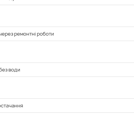
через ремонтні роботи
без води
остачання