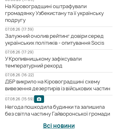
На Кіровоградщині оштрафували
громадянку Узбекистану та її українську
подругу
07.08.26 (17:39)
Залужний очолив рейтинг довіри серед
українських політиків - опитування Socis
07.08.26 (17:29)
У Кропивницькому зафіксували
температурний рекорд
07.08.26 (16:22)
ДБР викрило на Кіровоградщині схему
вивезення дезертирів із військових частин
07.08.26 (15:59)
Негода пошкодила будинки та залишила
без світла частину Гайворонської громади
Всі новини