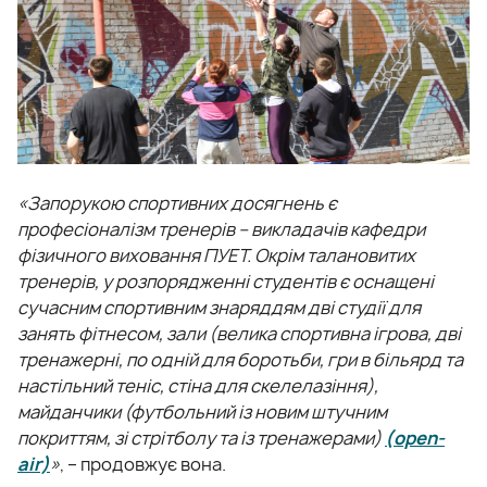
«Запорукою спортивних досягнень є
професіоналізм тренерів – викладачів кафедри
фізичного виховання ПУЕТ. Окрім талановитих
тренерів, у розпорядженні студентів є оснащені
сучасним спортивним знаряддям дві студії для
занять фітнесом, зали (велика спортивна ігрова, дві
тренажерні, по одній для боротьби, гри в більярд та
настільний теніс, стіна для скелелазіння),
майданчики (футбольний із новим штучним
покриттям, зі стрітболу та із тренажерами)
(open-
air)
»
, – продовжує вона.