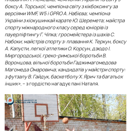
боксу А. Торської; чемпіона світу з кікбоксингу за
версіями WMF, W5 і GPRO А. Набієва; чемпіона
України з кіокушинкай карате Ю. Шеремета; майстра
спорту міжнародного класу серед юніорів із
пауерліфтингу Г. Чіпка; гросмейстера із шахів С.
Набоки; майстрів спорту з: плавання К. Теркун, боксу
А. Капусти, легкої атлетики О. Корсун, дзюдо І.
Миргородської, греко-римської боротьби В.
Воронцова, вільної боротьби Гаджимагомедова
Магомеда Омаровича; кандидатів у майстри спорту:
з футзалу В. Гайдук, баскетболу Х. Ярич та багатьох
інших»
, – з гордістю нагадує пані Наталя.