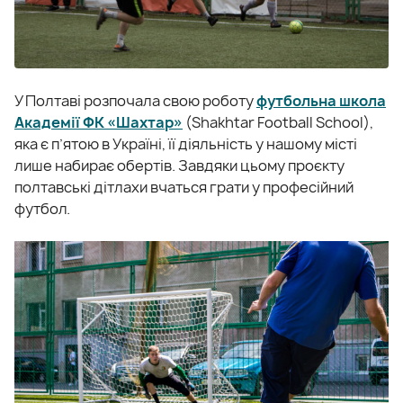
У Полтаві розпочала свою роботу
футбольна школа
Академії ФК «Шахтар»
(Shakhtar Football School),
яка є п’ятою в Україні, її діяльність у нашому місті
лише набирає обертів. Завдяки цьому проєкту
полтавські дітлахи вчаться грати у професійний
футбол.