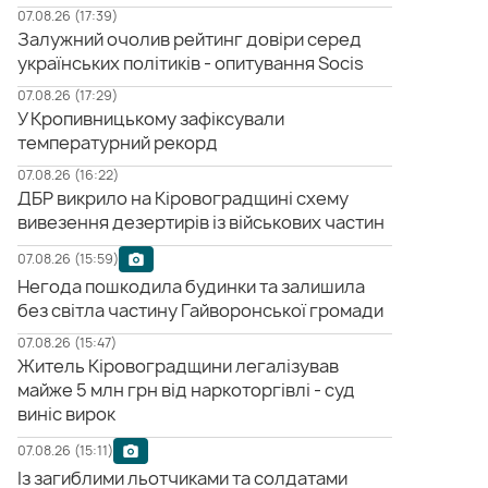
07.08.26 (17:39)
Залужний очолив рейтинг довіри серед
українських політиків - опитування Socis
07.08.26 (17:29)
У Кропивницькому зафіксували
температурний рекорд
07.08.26 (16:22)
ДБР викрило на Кіровоградщині схему
вивезення дезертирів із військових частин
07.08.26 (15:59)
Негода пошкодила будинки та залишила
без світла частину Гайворонської громади
07.08.26 (15:47)
Житель Кіровоградщини легалізував
майже 5 млн грн від наркоторгівлі - суд
виніс вирок
07.08.26 (15:11)
Із загиблими льотчиками та солдатами