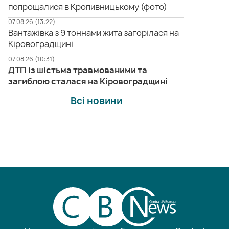
попрощалися в Кропивницькому (фото)
07.08.26 (13:22)
Вантажівка з 9 тоннами жита загорілася на
Кіровоградщині
07.08.26 (10:31)
ДТП із шістьма травмованими та
загиблою сталася на Кіровоградщині
Всі новини