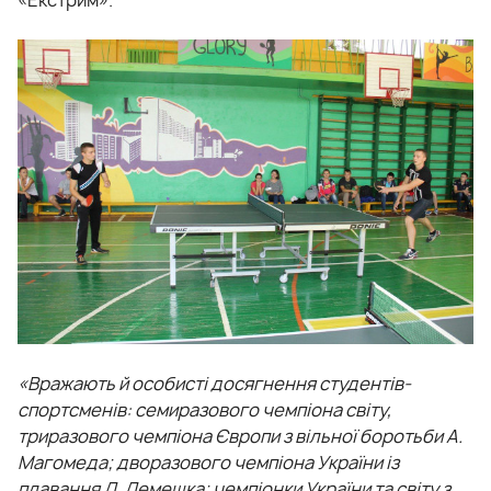
«Екстрим».
«Вражають й особисті досягнення студентів-
спортсменів: семиразового чемпіона світу,
триразового чемпіона Європи з вільної боротьби А.
Магомеда; дворазового чемпіона України із
плавання Л. Лемешка; чемпіонки України та світу з