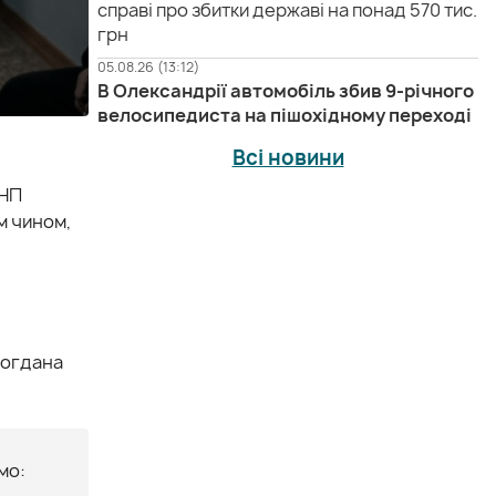
справі про збитки державі на понад 570 тис.
грн
05.08.26 (13:12)
В Олександрії автомобіль збив 9-річного
велосипедиста на пішохідному переході
Всі новини
КНП
м чином,
Богдана
мо: