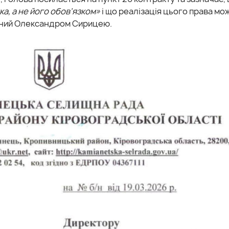
а, а не його обов'язком»
і що реалізація цього права мо
саний Олександром Сирицею.