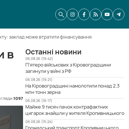
кту: заклад може втратити фінансування
и в
Останні новини
06.08.26 (19:42)
П'ятеро військових з Кіровоградщини
загинули у війні з РФ
06.08.26 (19:21)
На Кіровоградщині намолотили понад 2,3
млн тонн зерна
гляди:
1097
06.08.26 (16:17)
Майже 9 тисяч пачок контрафактних
цигарок знайшли у жителя Кропивницького
06.08.26 (15:24)
Громадський транспорт Кропивницького