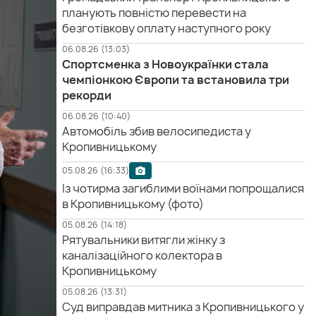
планують повністю перевести на
безготівкову оплату наступного року
06.08.26 (13:03)
Спортсменка з Новоукраїнки стала
чемпіонкою Європи та встановила три
рекорди
06.08.26 (10:40)
Автомобіль збив велосипедиста у
Кропивницькому
05.08.26 (16:33)
Із чотирма загиблими воїнами попрощалися
в Кропивницькому (фото)
05.08.26 (14:18)
Рятувальники витягли жінку з
каналізаційного колектора в
Кропивницькому
05.08.26 (13:31)
Суд виправдав митника з Кропивницького у