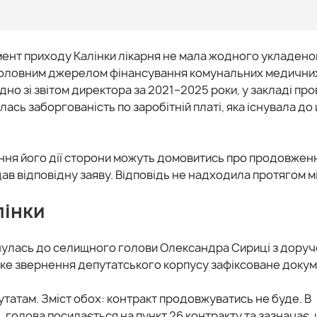
мент приходу Калінки лікарня не мала жодного укладено
 головним джерелом фінансування комунальних медични
 згідно зі звітом директора за 2021–2025 роки, у закладі п
сь заборгованість по заробітній платі, яка існувала до
чення його дії сторони можуть домовитись про продовжен
дав відповідну заяву. Відповідь не надходила протягом м
лінки
рнулась до селищного голови Олександра Сириці з дору
Таке звернення депутатського корпусу зафіксоване доку
утатам. Зміст обох: контракт продовжуватись не буде. В
 голова посилається на пункт 26 контракту та зазначає,