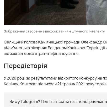
Зображення створене з використанням штучного інтелекту
Селищний голова Кам'янецької громади Олександр Си
«Кам'янецька лікарня» Богданом Калінкою. Термін дії 
що заклад може втратити фінансування.
Передісторія
У 2020 році за результатами відкритого конкурсу на 
Калінку. Контракт підписали 21 травня 2021 року термін
Ви є у Telegram? Підпишіться на наш телеграм-канал