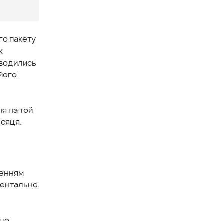
го пакету
х
роводились
 його
ня на той
ісяця.
ченням
ментально.
 що