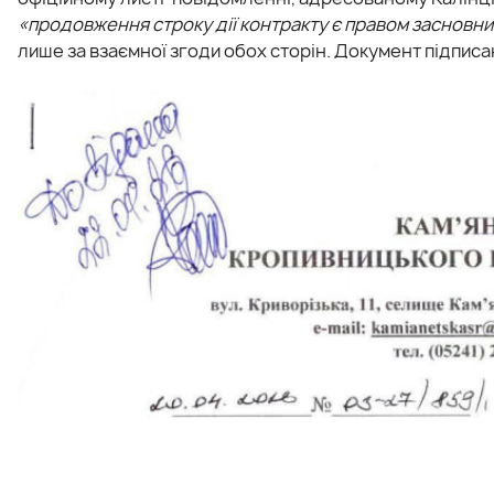
«продовження строку дії контракту є правом засновник
лише за взаємної згоди обох сторін. Документ підпи