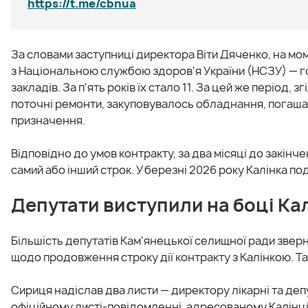
https://t.me/cbnua
За словами заступниці директора Віти Дяченко, на мо
з Національною службою здоров'я України (НСЗУ) —
закладів. За п'ять років їх стало 11. За цей же період,
поточні ремонти, закуповувалось обладнання, погашала
призначення.
Відповідно до умов контракту, за два місяці до закін
самий або інший строк. У березні 2026 року Калінка по
Депутати виступили на боці Ка
Більшість депутатів Кам'янецької селищної ради зве
щодо продовження строку дії контракту з Калінкою. 
Сириця надіслав два листи — директору лікарні та деп
офіційному листі-повідомленні, адресованому Калінці,