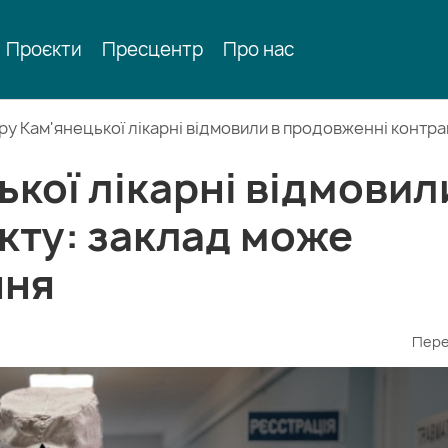
Проєкти
Пресцентр
Про нас
у Кам'янецької лікарні відмовили в продовженні контра
кої лікарні відмовил
кту: заклад може
ння
Пере