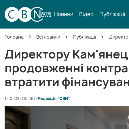
Новини
Відео
Публікації
Головна
Всі новини
Публікації
Директор
Директору Кам'янець
продовженні контра
втратити фінансува
13.05.26 (15:36) -
Редакція “CBN”