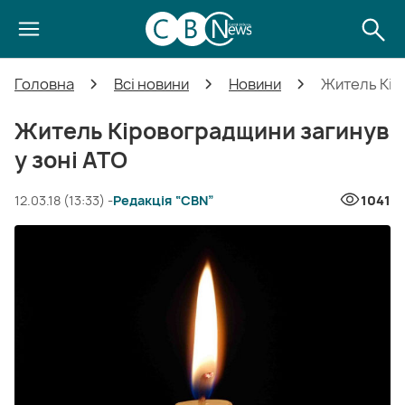
Головна
Всі новини
Новини
Житель Кір
Житель Кіровоградщини загинув
у зоні АТО
12.03.18 (13:33) -
Редакція “CBN”
1041