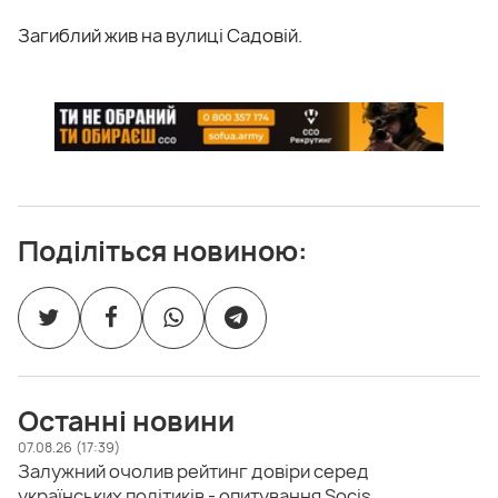
Загиблий жив на вулиці Садовій.
Поділіться новиною:
Останні новини
07.08.26 (17:39)
Залужний очолив рейтинг довіри серед
українських політиків - опитування Socis