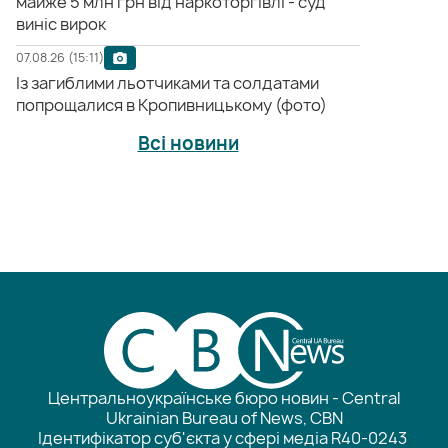
майже 5 млн грн від наркоторгівлі - суд
виніс вирок
07.08.26 (15:11)
Із загиблими льотчиками та солдатами
попрощалися в Кропивницькому (фото)
Всі новини
Центральноукраїнське бюро новин - Central
Ukrainian Bureau of News, CBN
Ідентифікатор суб'єкта у сфері медіа R40-0243