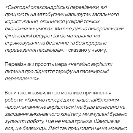
«Сьогодні олександрійські перевізники, які
працюють на автобусних маршрутах загального
користування, опинилися у вкрай тяжких
економічних умовах. Ми вже давно вичерпали свій
фінансовий ресурс і запас матеріалів, які
спрямовували на безпечне та безперервне
перевезення пасажирів»
, - сказано у ньому.
Перевізники просять мера
«негайно вирішити
питання про підняття тарифу на пасажирські
перевезення».
Вони також заявили про можливе припинення
роботи:
«Хочемо попередити: якщо найближчим
часом питання не вирішиться і не буде винесено на
засідання виконавчого комітету, ми змушені будемо
зупинити роботу, і це не наша примха. Швидше за
все, це безвихідь. Далі так працювати ми не можемо