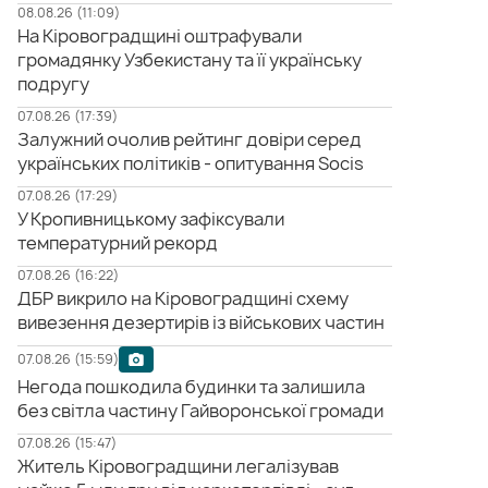
08.08.26 (11:09)
На Кіровоградщині оштрафували
громадянку Узбекистану та її українську
подругу
07.08.26 (17:39)
Залужний очолив рейтинг довіри серед
українських політиків - опитування Socis
07.08.26 (17:29)
У Кропивницькому зафіксували
температурний рекорд
07.08.26 (16:22)
ДБР викрило на Кіровоградщині схему
вивезення дезертирів із військових частин
07.08.26 (15:59)
Негода пошкодила будинки та залишила
без світла частину Гайворонської громади
07.08.26 (15:47)
Житель Кіровоградщини легалізував