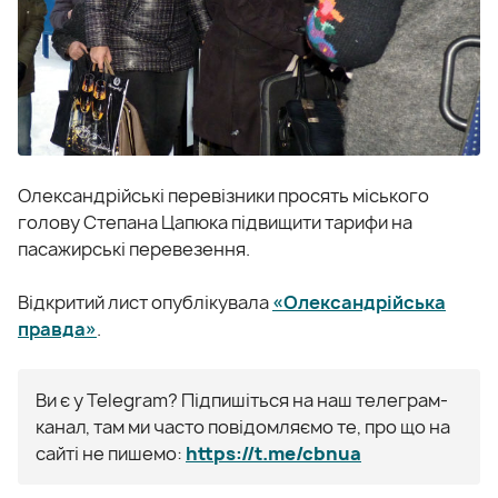
Олександрійські перевізники просять міського
голову Степана Цапюка підвищити тарифи на
пасажирські перевезення.
Відкритий лист опублікувала
«Олександрійська
правда»
.
Ви є у Telegram? Підпишіться на наш телеграм-
канал, там ми часто повідомляємо те, про що на
сайті не пишемо:
https://t.me/cbnua