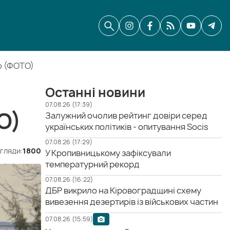
о (ФОТО)
Останні новини
07.08.26 (17:39)
О)
Залужний очолив рейтинг довіри серед
українських політиків - опитування Socis
07.08.26 (17:29)
гляди:
1800
У Кропивницькому зафіксували
температурний рекорд
07.08.26 (16:22)
ДБР викрило на Кіровоградщині схему
вивезення дезертирів із військових частин
07.08.26 (15:59)