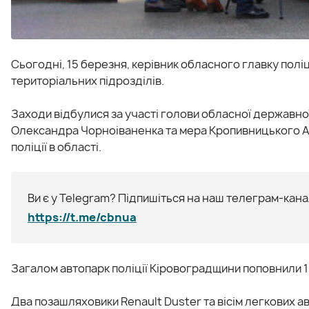
Сьогодні, 15 березня, керівник обласного главку полі
територіальних підрозділів.
Заходи відбулися за участі голови обласної державної
Олександра Чорноіваненка та мера Кропивницького Ан
поліції в області.
Ви є у Telegram? Підпишіться на наш телеграм-канал
https://t.me/cbnua
Загалом автопарк поліції Кіровоградщини поповнили 1
Два позашляховики Renault Duster та вісім легкових а