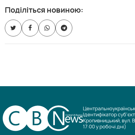
Поділіться новиною:
Центральноукраїнське
Ідентифікатор суб'єк
Кропивницький, вул. В
17:00 у робочі дні)