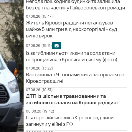
Негода пошкодила будинки та залишила
без світла частину Гайворонської громади
07.08.26 (15:47)
Житель Кіровоградщини легалізував
майже 5 млн грн від наркоторгівлі - суд
виніс вирок
07.08.26 (15:11)
Із загиблими льотчиками та солдатами
попрощалися в Кропивницькому (фото)
07.08.26 (13:22)
Вантажівка з 9 тоннами жита загорілася на
Кіровоградщині
07.08.26 (10:31)
ДТП із шістьма травмованими та
загиблою сталася на Кіровоградщині
06.08.26 (19:42)
П'ятеро військових з Кіровоградщини
загинули у війні з РФ