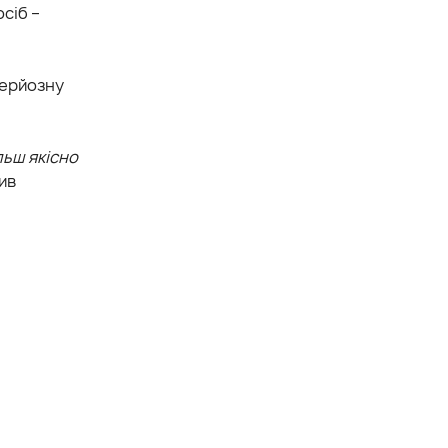
сіб –
серйозну
льш якісно
чив