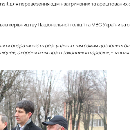
ansit для перевезення адмінзатриманих та арештованих о
ав керівництву Національної поліції та МВС України за 
щити оперативність реагування і тим самим дозволить бі
людей, охорони їхніх прав і законних інтересів»
, - зазна