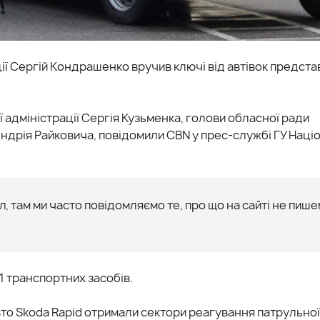
ції Сергій Кондрашенко вручив ключі від автівок предст
 адміністрації Сергія Кузьменка, голови обласної ради
дрія Райковича, повідомили CBN у прес-службі ГУ Наці
, там ми часто повідомляємо те, про що на сайті не пише
1 транспортних засобів.
вто Skoda Rapid отримали сектори реагування патрульної 