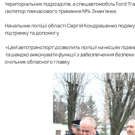
територіальних підрозділів, а спецавтомобіль Ford Tr
ізолятор тимчасового тримання №4 Знам’янки.
Начальник поліції області Сергій Кондрашенко подякув
підтримку та допомогу
«Цей автотранспорт дозволить поліції на місцях підви
та швидко виконувати функції з забезпечення безпеки 
очільник обласного главку.