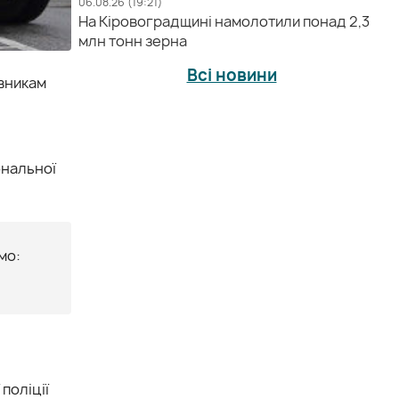
06.08.26 (19:21)
На Кіровоградщині намолотили понад 2,3
млн тонн зерна
Всі новини
авникам
ональної
мо:
поліції