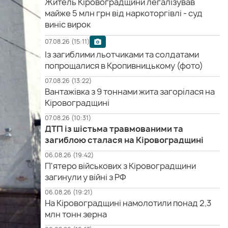
Житель Кіровоградщини легалізував
майже 5 млн грн від наркоторгівлі - суд
виніс вирок
07.08.26 (15:11)
Із загиблими льотчиками та солдатами
попрощалися в Кропивницькому (фото)
07.08.26 (13:22)
Вантажівка з 9 тоннами жита загорілася на
Кіровоградщині
07.08.26 (10:31)
ДТП із шістьма травмованими та
загиблою сталася на Кіровоградщині
06.08.26 (19:42)
П'ятеро військових з Кіровоградщини
загинули у війні з РФ
06.08.26 (19:21)
На Кіровоградщині намолотили понад 2,3
млн тонн зерна