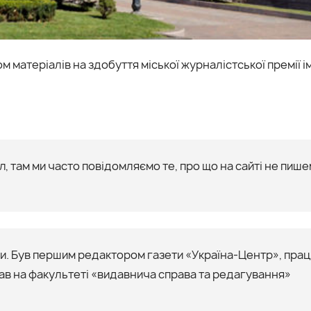
м матеріалів на здобуття міської журналістської премії і
, там ми часто повідомляємо те, про що на сайті не пише
їни. Був першим редактором газети «Україна-Центр», пра
ав на факультеті «видавнича справа та редагування»