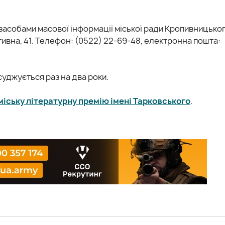
засобами масової інформації міської ради Кропивницьког
ивна, 41. Телефон: (0522) 22-69-48, електронна пошта:
суджується раз на два роки.
міську літературну премію імені Тарковського
.