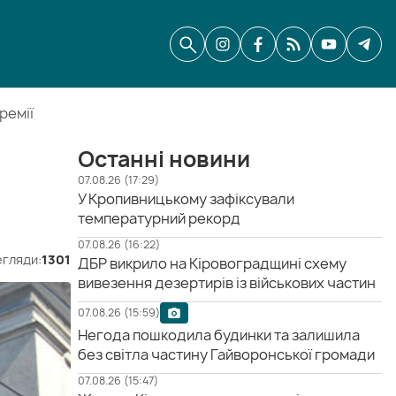
ремії
Останні новини
07.08.26 (17:29)
У Кропивницькому зафіксували
температурний рекорд
07.08.26 (16:22)
гляди:
1301
ДБР викрило на Кіровоградщині схему
вивезення дезертирів із військових частин
07.08.26 (15:59)
Негода пошкодила будинки та залишила
без світла частину Гайворонської громади
07.08.26 (15:47)