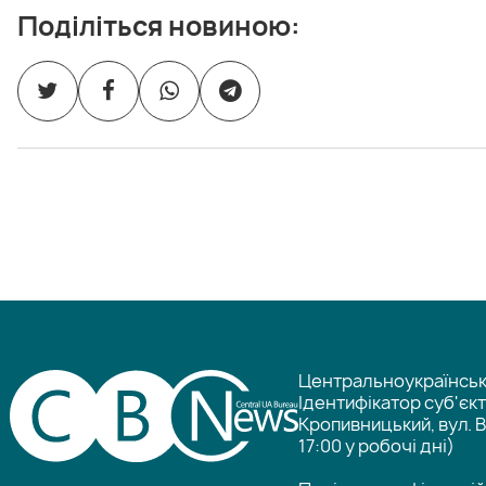
Поділіться новиною:
Центральноукраїнське
Ідентифікатор суб'єк
Кропивницький, вул. В
17:00 у робочі дні)