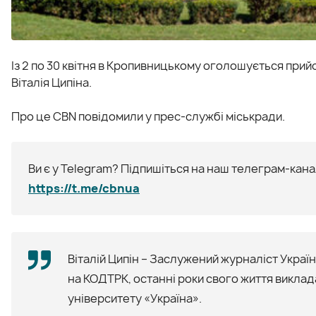
Із 2 по 30 квітня в Кропивницькому оголошується прийо
Віталія Ципіна.
Про це CBN повідомили у прес-службі міськради.
Ви є у Telegram? Підпишіться на наш телеграм-канал
https://t.me/cbnua
Віталій Ципін – Заслужений журналіст Укра
на КОДТРК, останні роки свого життя виклад
університету «Україна».