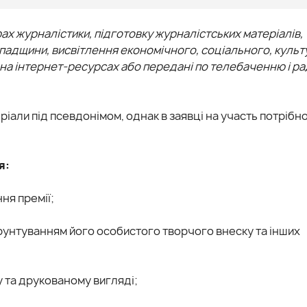
рах журналістики, підготовку журналістських матеріалів,
спадщини, висвітлення економічного, соціального, куль
на інтернет-ресурсах або передані по телебаченню і раді
іали під псевдонімом, однак в заявці на участь потрібн
я:
ня премії;
рунтуванням його особистого творчого внеску та інших
у та друкованому вигляді;