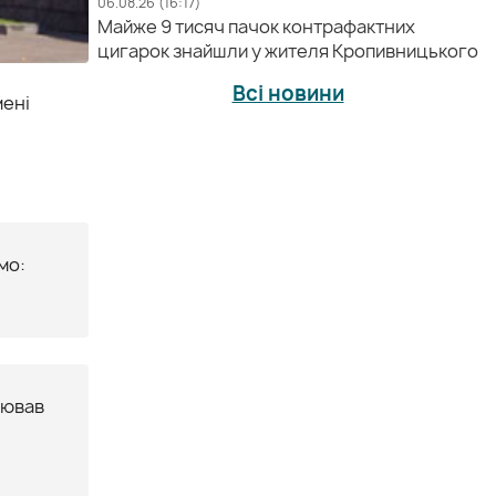
06.08.26 (16:17)
Майже 9 тисяч пачок контрафактних
цигарок знайшли у жителя Кропивницького
Всі новини
мені
мо:
цював