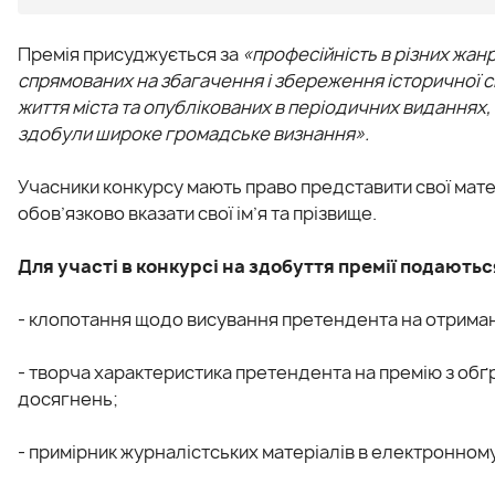
Премія присуджується за
«професійність в різних жан
спрямованих на збагачення і збереження історичної 
життя міста та опублікованих в періодичних виданнях, 
здобули широке громадське визнання».
Учасники конкурсу мають право представити свої матер
обов’язково вказати свої ім’я та прізвище.
Для участі в конкурсі на здобуття премії подаютьс
- клопотання щодо висування претендента на отриман
- творча характеристика претендента на премію з обґ
досягнень;
- примірник журналістських матеріалів в електронном