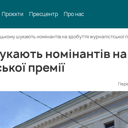
Проєкти
Пресцентр
Про нас
ькому шукають номінантів на здобуття журналістської п
укають номінантів на
ької премії
Пере