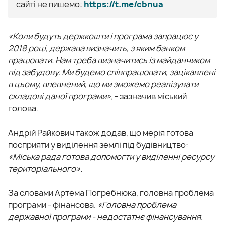
сайті не пишемо:
https://t.me/cbnua
«Коли будуть держкошти і програма запрацює у
2018 році, держава визначить, з яким банком
працювати. Нам треба визначитись із майданчиком
під забудову. Ми будемо співпрацювати, зацікавлені
в цьому, впевнений, що ми зможемо реалізувати
складові даної програми»
, - зазначив міський
голова.
Андрій Райкович також додав, що мерія готова
посприяти у виділення землі під будівництво:
«Міська рада готова допомогти у виділенні ресурсу
територіального».
За словами Артема Погребнюка, головна проблема
програми - фінансова.
«Головна проблема
державної програми - недостатнє фінансування.