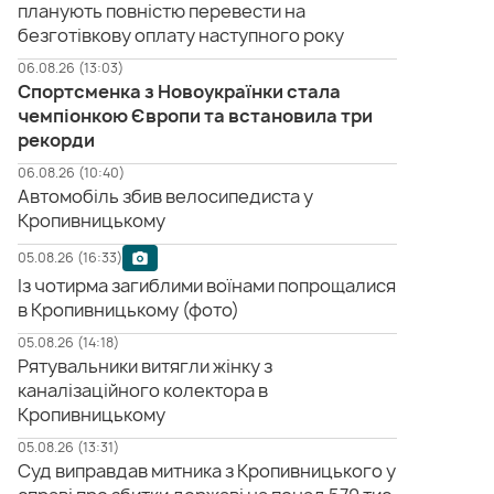
планують повністю перевести на
безготівкову оплату наступного року
06.08.26 (13:03)
Спортсменка з Новоукраїнки стала
чемпіонкою Європи та встановила три
рекорди
06.08.26 (10:40)
Автомобіль збив велосипедиста у
Кропивницькому
05.08.26 (16:33)
Із чотирма загиблими воїнами попрощалися
в Кропивницькому (фото)
05.08.26 (14:18)
Рятувальники витягли жінку з
каналізаційного колектора в
Кропивницькому
05.08.26 (13:31)
Суд виправдав митника з Кропивницького у