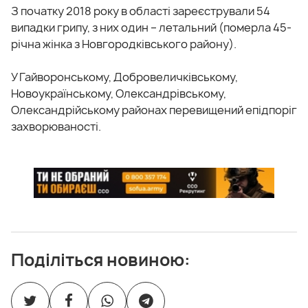
З початку 2018 року в області зареєстрували 54
випадки грипу, з них один – летальний (померла 45-
річна жінка з Новгородківського району).
У Гайворонському, Добровеличківському,
Новоукраїнському, Олександрівському,
Олександрійському районах перевищений епідпоріг
захворюваності.
Поділіться новиною: