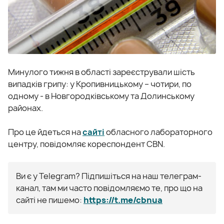
Минулого тижня в області зареєстрували шість
випадків грипу: у Кропивницькому – чотири, по
одному - в Новгородківському та Долинському
районах.
Про це йдеться на
сайті
обласного лабораторного
центру, повідомляє кореспондент CBN.
Ви є у Telegram? Підпишіться на наш телеграм-
канал, там ми часто повідомляємо те, про що на
сайті не пишемо:
https://t.me/cbnua