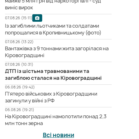
майже 5 млн грн від наркоторгівлі - суд
виніс вирок
07.08.26 (15:11)
Із загиблими льотчиками та солдатами
попрощалися в Кропивницькому (фото)
07.08.26 (13:22)
Вантажівка з 9 тоннами жита загорілася на
Кіровоградщині
07.08.26 (10:31)
ДТП із шістьма травмованими та
загиблою сталася на Кіровоградщині
06.08.26 (19:42)
П'ятеро військових з Кіровоградщини
загинули у війні з РФ
06.08.26 (19:21)
На Кіровоградщині намолотили понад 2,3
млн тонн зерна
Всі новини