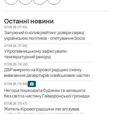
Останні новини
07.08.26 (17:39)
Залужний очолив рейтинг довіри серед
українських політиків - опитування Socis
07.08.26 (17:29)
У Кропивницькому зафіксували
температурний рекорд
07.08.26 (16:22)
ДБР викрило на Кіровоградщині схему
вивезення дезертирів із військових частин
07.08.26 (15:59)
Негода пошкодила будинки та залишила
без світла частину Гайворонської громади
07.08.26 (15:47)
Житель Кіровоградщини легалізував