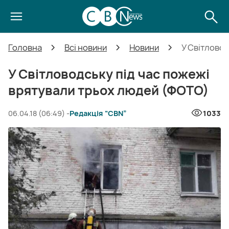
Головна
Всі новини
Новини
У Світлово
У Світловодську під час пожежі
врятували трьох людей (ФОТО)
06.04.18 (06:49) -
Редакція “CBN”
1033