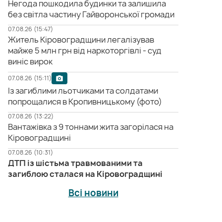
Негода пошкодила будинки та залишила
без світла частину Гайворонської громади
07.08.26 (15:47)
Житель Кіровоградщини легалізував
майже 5 млн грн від наркоторгівлі - суд
виніс вирок
07.08.26 (15:11)
Із загиблими льотчиками та солдатами
попрощалися в Кропивницькому (фото)
07.08.26 (13:22)
Вантажівка з 9 тоннами жита загорілася на
Кіровоградщині
07.08.26 (10:31)
ДТП із шістьма травмованими та
загиблою сталася на Кіровоградщині
Всі новини