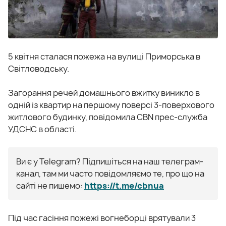
5 квітня сталася пожежа на вулиці Приморська в
Світловодську.
Загорання речей домашнього вжитку виникло в
одній із квартир на першому поверсі 3-поверхового
житлового будинку, повідомила CBN прес-служба
УДСНС в області.
Ви є у Telegram? Підпишіться на наш телеграм-
канал, там ми часто повідомляємо те, про що на
сайті не пишемо:
https://t.me/cbnua
Під час гасіння пожежі вогнеборці врятували 3