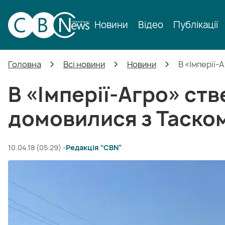
Новини
Відео
Публікації
Головна
Всі новини
Новини
В «Імперії
В «Імперії-Агро» ст
домовилися з Таско
10.04.18 (05:29) -
Редакція “CBN”