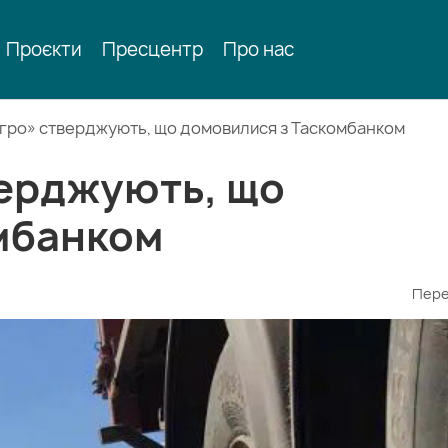
Проєкти
Пресцентр
Про нас
-Агро» стверджують, що домовилися з Таскомбанком
верджують, що
мбанком
Пере