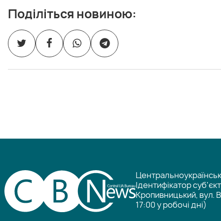
Поділіться новиною:
Центральноукраїнське
Ідентифікатор суб'єк
Кропивницький, вул. В
17:00 у робочі дні)