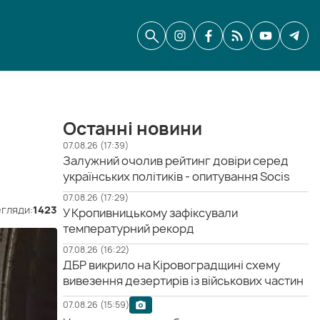
Останні новини
07.08.26 (17:39)
Залужний очолив рейтинг довіри серед
українських політиків - опитування Socis
07.08.26 (17:29)
гляди:
1423
У Кропивницькому зафіксували
температурний рекорд
07.08.26 (16:22)
ДБР викрило на Кіровоградщині схему
вивезення дезертирів із військових частин
07.08.26 (15:59)