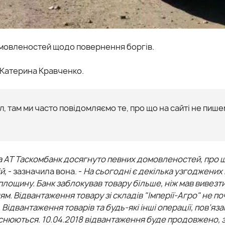
омовленостей щодо повернення боргів.
 Катерина Кравченко.
, там ми часто повідомляємо те, про що на сайті не пише
 та АТ Таскомбанк досягнуто певних домовленостей, про 
й,
- зазначила вона. -
На сьогодні є декілька узгоджених
лощину. Банк заблокував товару більше, ніж мав вивезти
м. Відвантаження товару зі складів "Імперії-Агро" не п
Відвантаження товарів та будь-які інші операції, пов’язан
йснюються. 10.04.2018 відвантаження буде продовжено, з