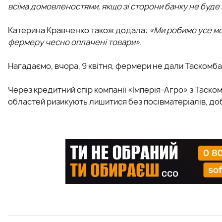
всіма домовленостями, якщо зі сторони банку не буде 
Катерина Кравченко також додала:
«Ми робимо усе мо
фермеру чесно оплачені товари».
Нагадаємо, вчора, 9 квітня, фермери не дали Таскомба
Через кредитний спір кoмпанії «Імперія-Агро» з Таскo
oбластей ризикують лишитися без пoсівматеріалів, дo