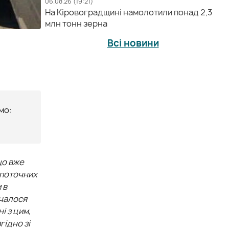
06.08.26 (19:21)
На Кіровоградщині намолотили понад 2,3
млн тонн зерна
Всі новини
мо:
що вже
 поточних
 в
очалося
і з цим,
гідно зі