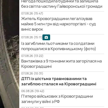
Негода пошкодила будинки та залишила
без світла частину Гайворонської громади
07.08.26 (15:47)
Житель Кіровоградщини легалізував
майже 5 млн грн від наркоторгівлі - суд
виніс вирок
07.08.26 (15:11)
Із загиблими льотчиками та солдатами
попрощалися в Кропивницькому (фото)
07.08.26 (13:22)
Вантажівка з 9 тоннами жита загорілася на
Кіровоградщині
07.08.26 (10:31)
ДТП із шістьма травмованими та
загиблою сталася на Кіровоградщині
06.08.26 (19:42)
П'ятеро військових з Кіровоградщини
загинули у війні з РФ