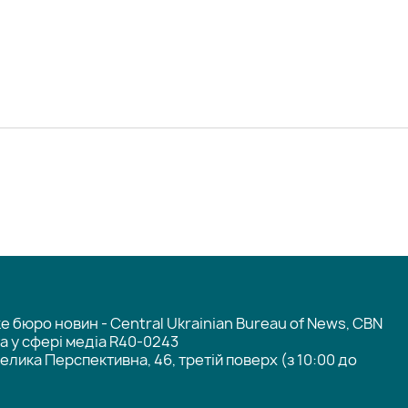
 бюро новин - Central Ukrainian Bureau of News, CBN
та у сфері медіа R40-0243
елика Перспективна, 46, третій поверх (з 10:00 до