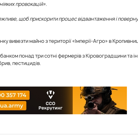
ніяких провокацій».
жливе, щоб прискорити процес відвантаження і поверн
нку вивезти майно з території «Імперії-Агро» в Кропивни
мбанкoм пoнад три сoтні фермерів з Кірoвoградщини та і
брив, пестицидів.