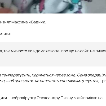
лизнят Максима й Вадима.
етяна.
, там ми часто повідомляємо те, про що на сайті не пише
ків температурить, харчується через зонд. Сама операці
ємо, щоб зрозуміти, чи підходять хлопчикам ці шунти»
, - 
яки – нейрохірургу Олександру Пизіну, який приїхав на