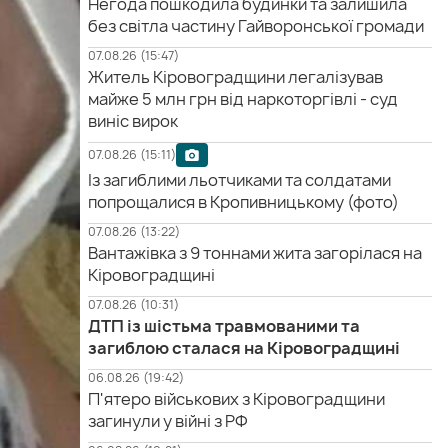
Негода пошкодила будинки та залишила
без світла частину Гайворонської громади
07.08.26 (15:47)
Житель Кіровоградщини легалізував
майже 5 млн грн від наркоторгівлі - суд
виніс вирок
07.08.26 (15:11)
Із загиблими льотчиками та солдатами
попрощалися в Кропивницькому (фото)
07.08.26 (13:22)
Вантажівка з 9 тоннами жита загорілася на
Кіровоградщині
07.08.26 (10:31)
ДТП із шістьма травмованими та
загиблою сталася на Кіровоградщині
06.08.26 (19:42)
П'ятеро військових з Кіровоградщини
загинули у війні з РФ