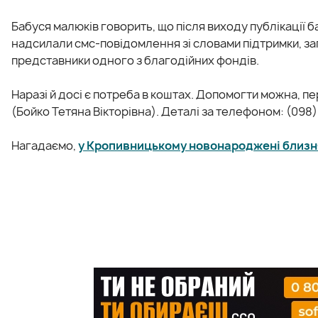
Бабуся малюків говорить, що після виходу публікації б
надсилали смс-повідомлення зі словами підтримки, зап
представники одного з благодійних фондів.
Наразі й досі є потреба в коштах. Допомогти можна, 
(Бойко Тетяна Вікторівна). Деталі за телефоном: (098)
Нагадаємо,
у Кропивницькому новонароджені близн