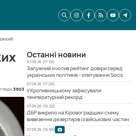
важкий
ких
Останні новини
07.08.26 (17:39)
Залужний очолив рейтинг довіри серед
українських політиків - опитування Socis
07.08.26 (17:29)
гляди:
3903
У Кропивницькому зафіксували
температурний рекорд
07.08.26 (16:22)
ДБР викрило на Кіровоградщині схему
вивезення дезертирів із військових частин
07.08.26 (15:59)