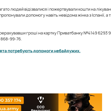
агато людей відізвалися і пожертвували кошти на лікуван
ропонували допомогу навіть невідома жінка з Іспанії, а 
перерахувавши гроші на картку Приватбанку №4149 6293 
 868-99-76.
ята потребують допомоги небайдужих.