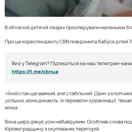
В обласній дитячій лікарні прооперували маленьких б
Про це кореспонденту CBN повідомила бабуся дітей Т
Ви є у Telegram? Підпишіться на наш телеграм-канал
https://t.me/cbnua
«Їхній стан ще важкий, але стабільний. Один з хлопчи
успішно, вони дихають, їх перевели з реанімації. Чека
жінка.
Вона щиро дякує усім небайдужим. Особливі слова под
Кіровоградщину з окупованих територій.