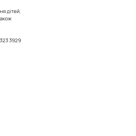
ня дітей,
також
9323 3929