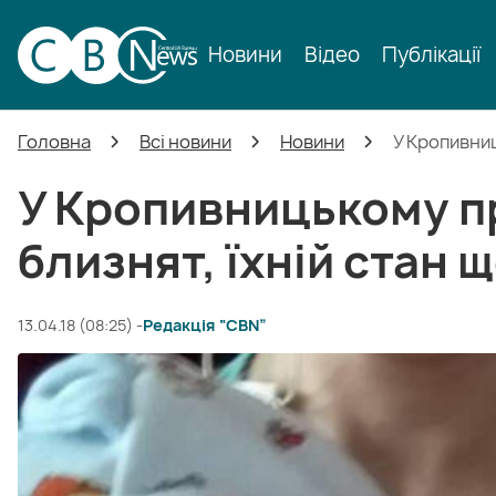
Новини
Відео
Публікації
Головна
Всі новини
Новини
У Кропивни
У Кропивницькому п
близнят, їхній стан 
13.04.18 (08:25) -
Редакція “CBN”