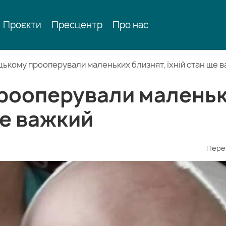
Проєкти
Пресцентр
Про нас
цькому прооперували маленьких близнят, їхній стан ще 
рооперували малень
ще важкий
Пере