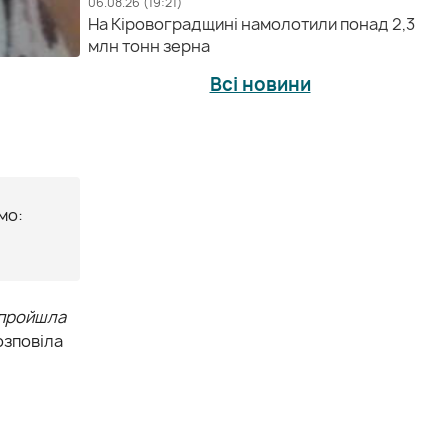
06.08.26 (19:21)
На Кіровоградщині намолотили понад 2,3
млн тонн зерна
Всі новини
мо:
я пройшла
розповіла