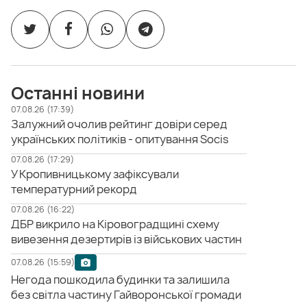
Останні новини
07.08.26 (17:39)
Залужний очолив рейтинг довіри серед
українських політиків - опитування Socis
07.08.26 (17:29)
У Кропивницькому зафіксували
температурний рекорд
07.08.26 (16:22)
ДБР викрило на Кіровоградщині схему
вивезення дезертирів із військових частин
07.08.26 (15:59)
Негода пошкодила будинки та залишила
без світла частину Гайворонської громади