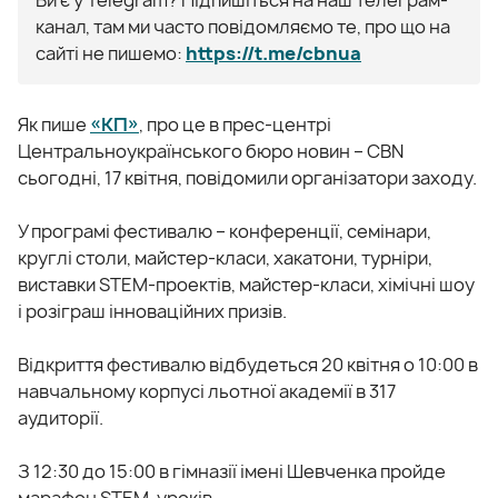
канал, там ми часто повідомляємо те, про що на
сайті не пишемо:
https://t.me/cbnua
Як пише
«КП»
, про це в прес-центрі
Центральноукраїнського бюро новин – CBN
сьогодні, 17 квітня, повідомили організатори заходу.
У програмі фестивалю – конференції, семінари,
круглі столи, майстер-класи, хакатони, турніри,
виставки STEM-проектів, майстер-класи, хімічні шоу
і розіграш інноваційних призів.
Відкриття фестивалю відбудеться 20 квітня о 10:00 в
навчальному корпусі льотної академії в 317
аудиторії.
З 12:30 до 15:00 в гімназії імені Шевченка пройде
марафон STEM-уроків.