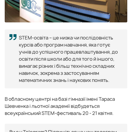
STEM-освіта – це низка чи послідовність
курсів або програм навчання, яка готує
учнів до успішного працевлаштування, до
освіти після школи або для того й іншого,
вимагає різних і більш технічно складних
навичок, зокрема з застосуванням
математичних знань і наукових понять.
В обласному центрі на базі гімназії імені Тараса
Шевченка і льотної академії відбудеться
всеукраїнський STEM-фестиваль 20 - 21 квітня.
Ви є у Telegram? Підпишіться на наш телеграм-