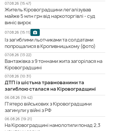
07.08.26 (15:47)
Житель Кіровоградщини легалізував
майже 5 млн грн від наркоторгівлі - суд
виніс вирок
07.08.26 (15:11)
Із загиблими льотчиками та солдатами
попрощалися в Кропивницькому (фото)
07.08.26 (13:22)
Вантажівка з 9 тоннами жита загорілася на
Кіровоградщині
07.08.26 (10:31)
ДТП із шістьма травмованими та
загиблою сталася на Кіровоградщині
06.08.26 (19:42)
П'ятеро військових з Кіровоградщини
загинули у війні з РФ
06.08.26 (19:21)
На Кіровоградщині намолотили понад 2,3