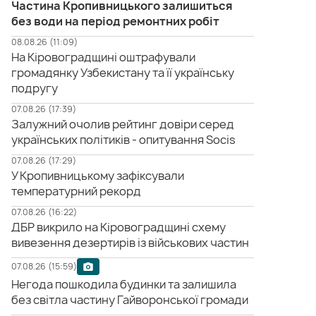
Частина Кропивницького залишиться
без води на період ремонтних робіт
08.08.26 (11:09)
На Кіровоградщині оштрафували
громадянку Узбекистану та її українську
подругу
07.08.26 (17:39)
Залужний очолив рейтинг довіри серед
українських політиків - опитування Socis
07.08.26 (17:29)
У Кропивницькому зафіксували
температурний рекорд
07.08.26 (16:22)
ДБР викрило на Кіровоградщині схему
вивезення дезертирів із військових частин
07.08.26 (15:59)
Негода пошкодила будинки та залишила
без світла частину Гайворонської громади