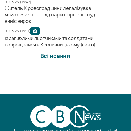
07.08.26 (15:47)
Житель Кіровоградщини легалізував
майже 5 млн грн від наркоторгівлі - суд
виніс вирок
07.08.26 (15:11)
Із загиблими льотчиками та солдатами
попрощалися в Кропивницькому (фото)
Всі новини
Центральноукраїнське бюро новин - Central