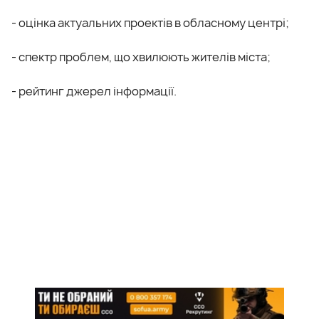
- оцінка актуальних проектів в обласному центрі;
- спектр проблем, що хвилюють жителів міста;
- рейтинг джерел інформації.
Початок прес-конференції: середа, 18 квітня, 11:00.
Адреса: Кропивницький, вул. Велика Перспективна,
46 (третій поверх ТЦ «Реал»), прес-центр
Центральноукраїнського бюро новин - CBN.
Довідки за телефоном (050) 959-84-57. E-mail:
info@cbn.com.ua