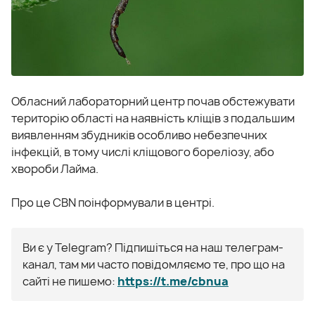
Обласний лабораторний центр почав обстежувати
територію області на наявність кліщів з подальшим
виявленням збудників особливо небезпечних
інфекцій, в тому числі кліщового бореліозу, або
хвороби Лайма.
Про це CBN поінформували в центрі.
Ви є у Telegram? Підпишіться на наш телеграм-
канал, там ми часто повідомляємо те, про що на
сайті не пишемо:
https://t.me/cbnua