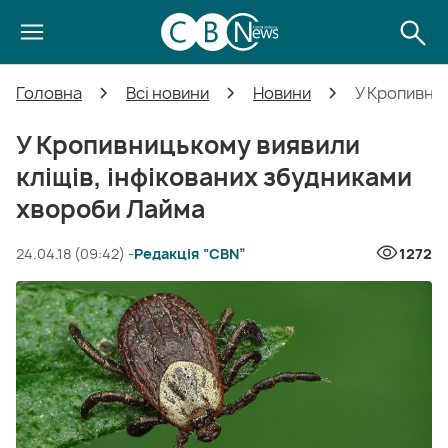
Головна
Всі новини
Новини
У Кропивни
У Кропивницькому виявили
кліщів, інфікованих збудниками
хвороби Лайма
24.04.18 (09:42) -
Редакція “CBN”
1272