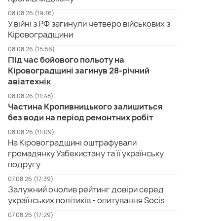
08.08.26 (19:16)
У війні з РФ загинули четверо військових з
Кіровоградщини
08.08.26 (15:56)
Під час бойового польоту на
Кіровоградщині загинув 28-річний
авіатехнік
08.08.26 (11:48)
Частина Кропивницького залишиться
без води на період ремонтних робіт
08.08.26 (11:09)
На Кіровоградщині оштрафували
громадянку Узбекистану та її українську
подругу
07.08.26 (17:39)
Залужний очолив рейтинг довіри серед
українських політиків - опитування Socis
07.08.26 (17:29)