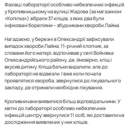
Фахівці лабораторії особливо небезпечних інфекцій
у Кропивницькому на вулиці Жадова (за магазином
«Копілка») зібрали 37 кліщів, з яких два були
інфіковані бореліями – збудниками хвороби Лайма.
Нагадаємо, у березні в Олександрії зафіксували
випадок хвороби Лайма. 11-річний хлопчик, за
словами його матері, відпочивав у селі Войнівка
Олександрійського району, де, ймовірно, кліщ і
вкусив дитину. Кліща батьки видалили, але до
лабораторії не відвезли. І вже коли почала
проявлятися хвороба, звернулися до лікувального
закладу, де отримали необхідне лікування.
Кропивничани виявилися більш відповідальними. У
квітні до лабораторії особливо небезпечних
інфекцій центру звернулися 11 осіб, які доставили на
дослідження виявлених у них кліщів.