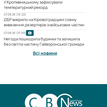
У Кропивницькому зафіксували
температурний рекорд
07.08.26 (16:22)
ДБР викрило на Кіровоградщині схему
вивезення дезертирів із військових частин
07.08.26 (15:59)
Негода пошкодила будинки та залишила
без світла частину Гайворонської громади
Всі новини