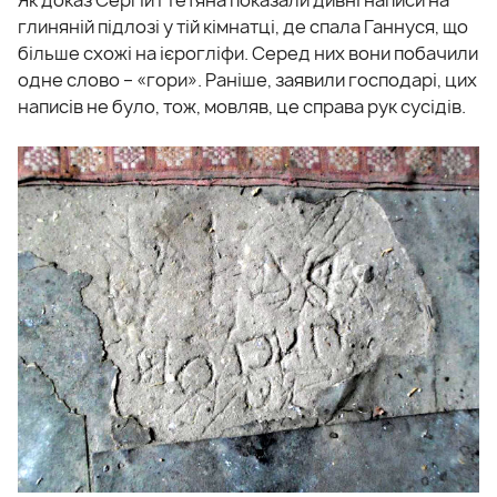
глиняній підлозі у тій кімнатці, де спала Ганнуся, що
більше схожі на ієрогліфи. Серед них вони побачили
одне слово – «гори». Раніше, заявили господарі, цих
написів не було, тож, мовляв, це справа рук сусідів.