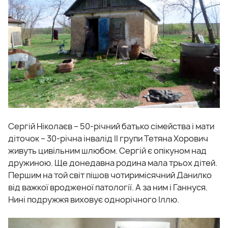
Сергій Ніколаєв – 50-річний батько сімейства і мати
діточок – 30-річна інвалід ІІ групи Тетяна Хорович
живуть цивільним шлюбом. Сергій є опікуном над
дружиною. Ще донедавна родина мала трьох дітей.
Першим на той світ пішов чотиримісячний Данилко
від важкої вродженої патології. А за ним і Ганнуся.
Нині подружжя виховує однорічного Іллю.