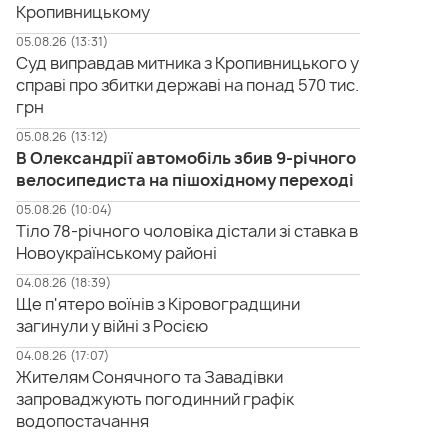
Кропивницькому
05.08.26 (13:31)
Суд виправдав митника з Кропивницького у
справі про збитки державі на понад 570 тис.
грн
05.08.26 (13:12)
В Олександрії автомобіль збив 9-річного
велосипедиста на пішохідному переході
05.08.26 (10:04)
Тіло 78-річного чоловіка дістали зі ставка в
Новоукраїнському районі
04.08.26 (18:39)
Ще п'ятеро воїнів з Кіровоградщини
загинули у війні з Росією
04.08.26 (17:07)
Жителям Сонячного та Завадівки
запроваджують погодинний графік
водопостачання