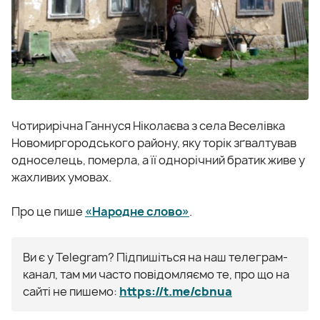
Чотирирічна Ганнуся Ніколаєва з села Веселівка
Новомиргородського району, яку торік зґвалтував
односелець, померла, а її однорічний братик живе у
жахливих умовах.
Про це пише
«Народне слово»
.
Ви є у Telegram? Підпишіться на наш телеграм-
канал, там ми часто повідомляємо те, про що на
сайті не пишемо:
https://t.me/cbnua