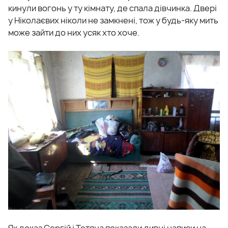
кинули вогонь у ту кімнату, де спала дівчинка. Двері
у Ніколаєвих ніколи не замкнені, тож у будь-яку мить
може зайти до них усяк хто хоче.
Як доказ Сергій і Тетяна показали дивні написи на