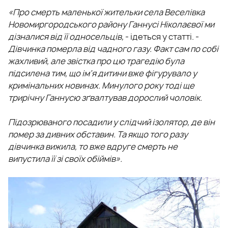
«Про смерть маленької жительки села Веселівка
Новомиргородського району Ганнусі Ніколаєвої ми
дізналися від її односельців,
- ідеться у статті. -
Дівчинка померла від чадного газу. Факт сам по собі
жахливий, але звістка про цю трагедію була
підсилена тим, що ім‘я дитини вже фігурувало у
кримінальних новинах. Минулого року тоді ще
трирічну Ганнусю зґвалтував дорослий чоловік.
Підозрюваного посадили у слідчий ізолятор, де він
помер за дивних обставин. Та якщо того разу
дівчинка вижила, то вже вдруге смерть не
випустила її зі своїх обіймів».