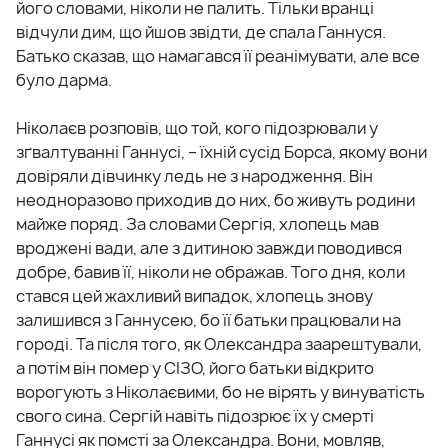
його словами, ніколи не палить. Тільки вранці
відчули дим, що йшов звідти, де спала Ганнуся.
Батько сказав, що намагався її реанімувати, але все
було дарма.
Ніколаєв розповів, що той, кого підозрювали у
зґвалтуванні Ганнусі, – їхній сусід Борса, якому вони
довіряли дівчинку ледь не з народження. Він
неодноразово приходив до них, бо живуть родини
майже поряд. За словами Сергія, хлопець мав
вроджені вади, але з дитиною завжди поводився
добре, бавив її, ніколи не ображав. Того дня, коли
стався цей жахливий випадок, хлопець знову
залишився з Ганнусею, бо її батьки працювали на
городі. Та після того, як Олександра заарештували,
а потім він помер у СІЗО, його батьки відкрито
ворогують з Ніколаєвими, бо не вірять у винуватість
свого сина. Сергій навіть підозрює їх у смерті
Ганнусі як помсті за Олександра. Вони, мовляв,