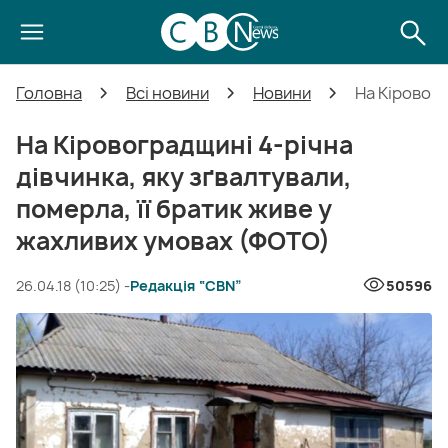
Головна
Всі новини
Новини
На Кіровогр
На Кіровоградщині 4-річна
дівчинка, яку зґвалтували,
померла, її братик живе у
жахливих умовах (ФОТО)
26.04.18 (10:25) -
Редакція “CBN”
50596