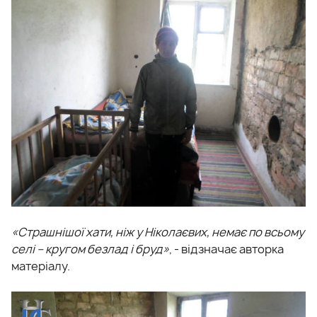
«Страшнішої хати, ніж у Ніколаєвих, немає по всьому
селі – кругом безлад і бруд»
, - відзначає авторка
матеріалу.