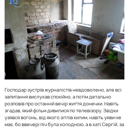
Господар зустрів журналістів невдоволено, але всі
запитання вислухав спокійно, а потім детально
розповів про останній вечір життя донечки. Навіть
згадав, який фільм дивилися по телевізору. Звідки
узявся вогонь, від якого зітлів килим, навіть уяви не
має, бо ввечері піч була холодною, а в хаті Сергій, за