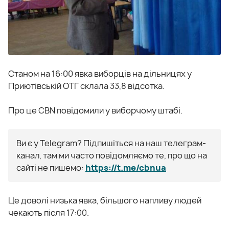
Станом на 16:00 явка виборців на дільницях у
Приютівській ОТГ склала 33,8 відсотка.
Про це CBN повідомили у виборчому штабі.
Ви є у Telegram? Підпишіться на наш телеграм-
канал, там ми часто повідомляємо те, про що на
сайті не пишемо:
https://t.me/cbnua
Це доволі низька явка, більшого напливу людей
чекають після 17:00.