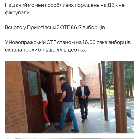
На даний момент особливих порушень на ДВК не
фіксували.
Всього у Приютівській ОТГ 8617 виборців.
У Новопражській ОТГ станом на 16:00 явка виборців
склала трохи більше 44 відсотка.