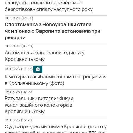
планують повністю перевести на
безготівкову оплату наступного року
06.08.26 (13:03)
Спортсменка з Новоукраїнки стала
чемпіонкою Європи та встановила три
рекорди
06.08.26 (10:40)
Автомобіль збив велосипедиста у
Кропивницькому
05.08.26 (16:33)
Із чотирма загиблими воїнами попрощалися
в Кропивницькому (фото)
05.08.26 (14:18)
Рятувальники витягли жінку з
каналізаційного колектора в
Кропивницькому
05.08.26 (13:31)
Суд виправдав митника з Кропивницького у
справі про збитки державі на понад 570 тис.