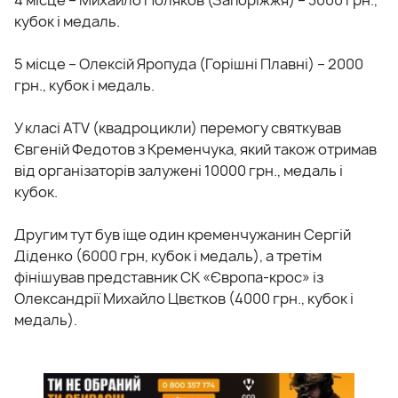
кубок і медаль.
5 місце – Олексій Яропуда (Горішні Плавні) – 2000
грн., кубок і медаль.
У класі ATV (квадроцикли) перемогу святкував
Євгеній Федотов з Кременчука, який також отримав
від організаторів залужені 10000 грн., медаль і
кубок.
Другим тут був іще один кременчужанин Сергій
Діденко (6000 грн, кубок і медаль), а третім
фінішував представник СК «Європа-крос» із
Олександрії Михайло Цвєтков (4000 грн., кубок і
медаль).