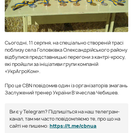
Сьогодні, 11 серпня, на спеціально створеній трасі
поблизу села Головківка Олександрійського району
відбулися представницькі перегони з кантрі-кросу,
які пройшли за ініціативи групи компаній
«УкрАгроКом».
Про це СВN повідомив один із організаторів змагань
Заслужений тренер України В’ячеслав Чебишев.
Ви є у Telegram? Підпишіться на наш телеграм-
канал, там ми часто повідомляємо те, про що на
сайті не пишемо:
https://t.me/cbnua