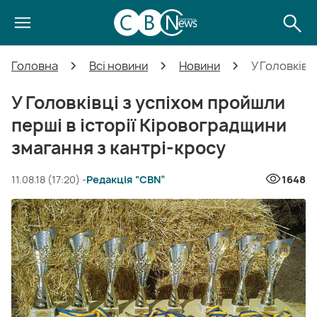
Головна
Всі новини
Новини
У Головківц
У Головківці з успіхом пройшли
перші в історії Кіровоградщини
змагання з кантрі-кросу
11.08.18 (17:20) -
Редакція “CBN”
1648