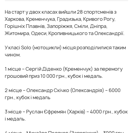
На старт у двох класах вийшли 28 спортсменів з
Харкова, Кременчука, Градизька, Кривого Рогу,
Горішніх Плавнів, Запоріжжя, Сміли, Дніпра,
Житомира, Одеси, Кропивницького та Олександрії.
У класі Solo (мотоцикли) місця розподілилися таким
чином.
1 місце – Сергій Діденко (Кременчук) за перемогу
грошовий приз 10 000 грн., кубок і медаль.
2 місце – Олександр Скічко (Олександрія) – 6000
грн., кубок і медаль
3 місце – Руслан Єфремян (Харків) – 4000 грн., кубок
і медаль.
4 місце – Михайло Поляков (Запоріжжя) – 3000 грн.,