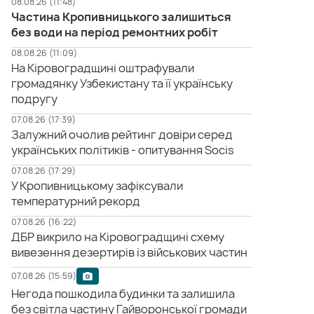
08.08.26 (11:48)
Частина Кропивницького залишиться
без води на період ремонтних робіт
08.08.26 (11:09)
На Кіровоградщині оштрафували
громадянку Узбекистану та її українську
подругу
07.08.26 (17:39)
Залужний очолив рейтинг довіри серед
українських політиків - опитування Socis
07.08.26 (17:29)
У Кропивницькому зафіксували
температурний рекорд
07.08.26 (16:22)
ДБР викрило на Кіровоградщині схему
вивезення дезертирів із військових частин
07.08.26 (15:59)
Негода пошкодила будинки та залишила
без світла частину Гайворонської громади