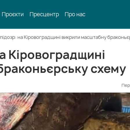
Проєкти
Пресцентр
Про нас
8 підозр: на Кіровоградщині викрили масштабну браконь
 на Кіровоградщині
браконьєрську схему
Пер