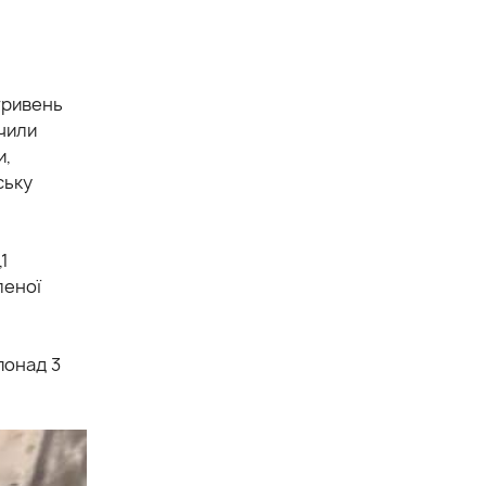
гривень
учили
и,
ську
1
леної
понад 3