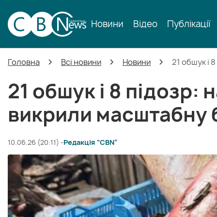
Новини
Відео
Публікації
Головна
Всі новини
Новини
21 обшук і 
21 обшук і 8 підозр:
викрили масштабну 
10.06.26 (20:11) -
Редакція “CBN”