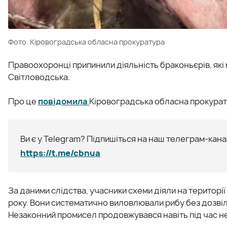
Фото: Кіровоградська обласна прокуратура
Правоохоронці припинили діяльність браконьєрів, які
Світловодська.
Про це
повідомила
Кіровоградська обласна прокурат
Ви є у Telegram? Підпишіться на наш телеграм-канал
https://t.me/cbnua
За даними слідства, учасники схеми діяли на територі
року. Вони систематично виловлювали рибу без дозві
Незаконний промисел продовжувався навіть під час н