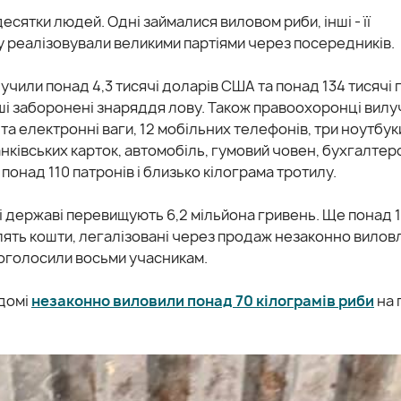
сятки людей. Одні займалися виловом риби, інші - її
у реалізовували великими партіями через посередників.
чили понад 4,3 тисячі доларів США та понад 134 тисячі 
інші заборонені знаряддя лову. Також правоохоронці вил
 та електронні ваги, 12 мобільних телефонів, три ноутбук
нківських карток, автомобіль, гумовий човен, бухгалтер
понад 110 патронів і близько кілограма тротилу.
і державі перевищують 6,2 мільйона гривень. Ще понад 1,
лять кошти, легалізовані через продаж незаконно вилов
 оголосили восьми учасникам.
ідомі
незаконно виловили понад 70 кілограмів риби
на 