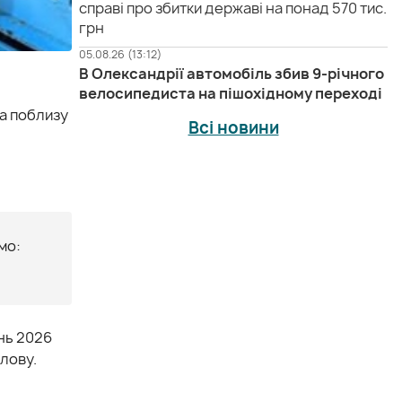
справі про збитки державі на понад 570 тис.
грн
05.08.26 (13:12)
В Олександрії автомобіль збив 9-річного
велосипедиста на пішохідному переході
ра поблизу
Всі новини
мо:
ень 2026
лову.