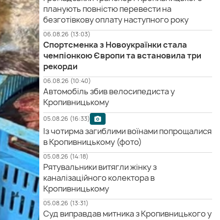
планують повністю перевести на
безготівкову оплату наступного року
06.08.26 (13:03)
Спортсменка з Новоукраїнки стала
чемпіонкою Європи та встановила три
рекорди
06.08.26 (10:40)
Автомобіль збив велосипедиста у
Кропивницькому
05.08.26 (16:33)
Із чотирма загиблими воїнами попрощалися
в Кропивницькому (фото)
05.08.26 (14:18)
Рятувальники витягли жінку з
каналізаційного колектора в
Кропивницькому
05.08.26 (13:31)
Суд виправдав митника з Кропивницького у