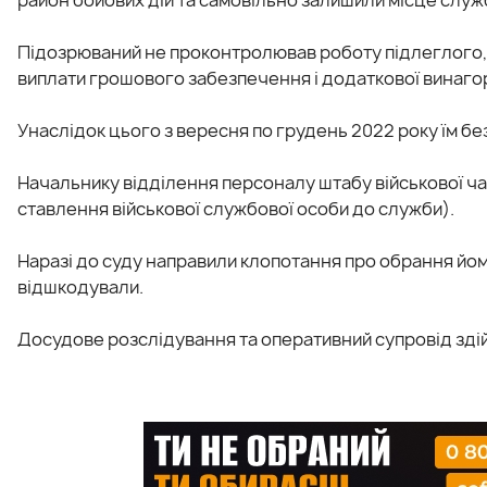
Підозрюваний не проконтролював роботу підлеглого, 
виплати грошового забезпечення і додаткової винаг
Унаслідок цього з вересня по грудень 2022 року їм бе
Начальнику відділення персоналу штабу військової час
ставлення військової службової особи до служби).
Наразі до суду направили клопотання про обрання йом
відшкодували.
Досудове розслідування та оперативний супровід зді