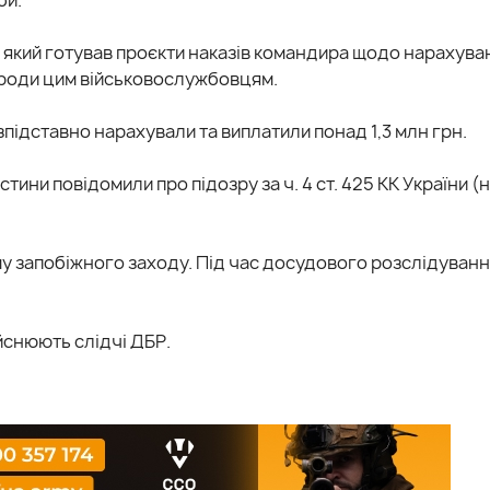
який готував проєкти наказів командира щодо нарахува
ороди цим військовослужбовцям.
зпідставно нарахували та виплатили понад 1,3 млн грн.
тини повідомили про підозру за ч. 4 ст. 425 КК України 
у запобіжного заходу. Під час досудового розслідуванн
йснюють слідчі ДБР.