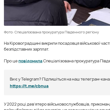
Фото: Спеціалізована прокуратура Південного регіону
На Кіровоградщині викрили посадовця військової част
безпідставних зарплат.
Про це
повідомила
Спеціалізована прокуратура Півде
Ви є у Telegram? Підпишіться на наш телеграм-канал
https://t.me/cbnua
У 2022 році дев’ятеро військовослужбовців, прикоман
район бойових дій та самовільно залишили місце служ