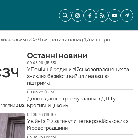
ійськовим в СЗЧ виплатили понад 1,3 млн грн
Останні новини
09.08.26 (15:53)
СЗЧ
У Помічній родини військовополонених та
зниклих безвісти вийшли на акцію
підтримки
09.08.26 (12:51)
Двоє підлітків травмувалися в ДТП у
Кропивницькому
гляди:
1302
08.08.26 (19:16)
У війні з РФ загинули четверо військових з
Кіровоградщини
08.08.26 (15:56)