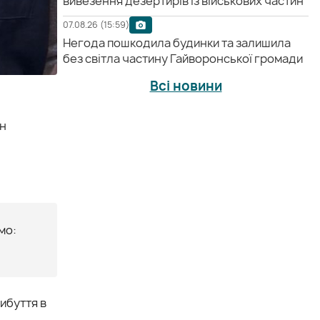
вивезення дезертирів із військових частин
07.08.26 (15:59)
Негода пошкодила будинки та залишила
без світла частину Гайворонської громади
Всі новини
рн
мо:
ибуття в