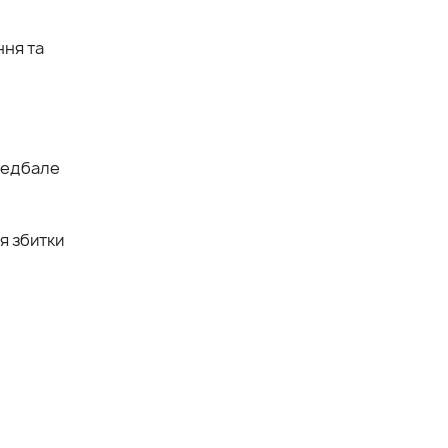
ння та
(недбале
я збитки