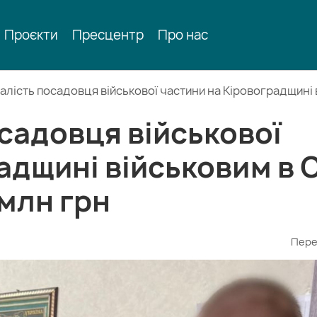
Проєкти
Пресцентр
Про нас
лість посадовця військової частини на Кіровоградщині в
садовця військової
адщині військовим в 
 млн грн
Пере