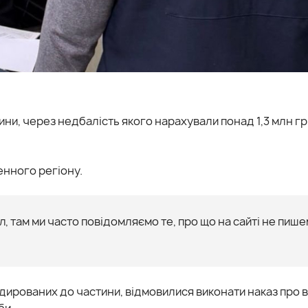
ини, через недбалість якого нарахували понад 1,3 млн г
нного регіону.
, там ми часто повідомляємо те, про що на сайті не пише
дированих до частини, відмовилися виконати наказ про в
би.