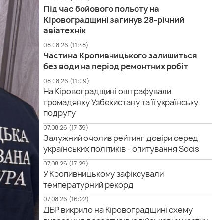
Під час бойового польоту на
Кіровоградщині загинув 28-річний
авіатехнік
08.08.26 (11:48)
Частина Кропивницького залишиться
без води на період ремонтних робіт
08.08.26 (11:09)
На Кіровоградщині оштрафували
громадянку Узбекистану та її українську
подругу
07.08.26 (17:39)
Залужний очолив рейтинг довіри серед
українських політиків - опитування Socis
07.08.26 (17:29)
У Кропивницькому зафіксували
температурний рекорд
07.08.26 (16:22)
ДБР викрило на Кіровоградщині схему