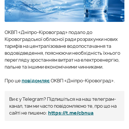
ОКВП «Дніпро-Кіровоград» подало до
Кіровоградської обласної ради розрахунки нових
тарифів на централізоване водопостачання та
водовідведення, пояснюючи необхідність їхнього
перегляду зростанням витрат на електроенергію,
пальне та іншими економічними чинниками.
Про це
повідомляє
ОКВП «Дніпро-Кіровоград».
Ви є у Telegram? Підпишіться на наш телеграм-
канал, там ми часто повідомляємо те, про що на
сайті не пишемо:
https://t.me/cbnua