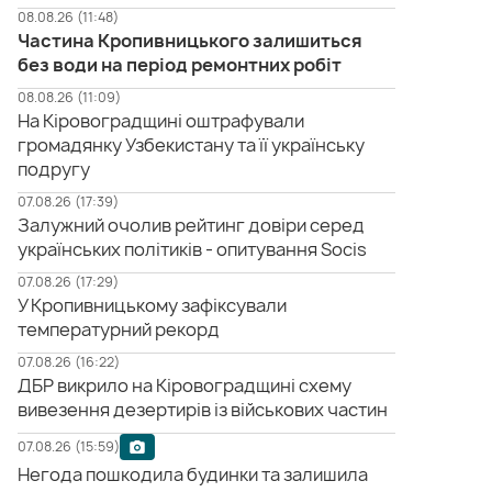
08.08.26 (11:48)
Частина Кропивницького залишиться
без води на період ремонтних робіт
08.08.26 (11:09)
На Кіровоградщині оштрафували
громадянку Узбекистану та її українську
подругу
07.08.26 (17:39)
Залужний очолив рейтинг довіри серед
українських політиків - опитування Socis
07.08.26 (17:29)
У Кропивницькому зафіксували
температурний рекорд
07.08.26 (16:22)
ДБР викрило на Кіровоградщині схему
вивезення дезертирів із військових частин
07.08.26 (15:59)
Негода пошкодила будинки та залишила