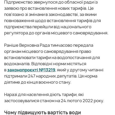
Підприємство звернулося до обласної ради із
заявою про встановлення нових тарифів. Це
пов'язано зі змінами в законодавстві, за якими
повноваження щодо встановлення тарифів для
підприємства перейшли від національного
регулятора до органів місцевого самоврядування.
Раніше Верховна Рада тимчасово передала
органам місцевого самоврядування право
встановлювати тарифи на водопостачання для
водоканалів.
Відповідні норми містяться
в
законопроєкті №13219
, який у другому читанні
підтримали 247 народних депутатів. Ця норма
діятиме до кінця воєнного стану.
Наразі для населення діють тарифи, які
застосовувалися станом на 24 лютого 2022 року.
Чому підвищують вартість води