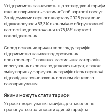
У підприємстві зазначають, що затверджені тарифи
вже не покривають фактичної собівартості послуг.
За підсумками першого кварталу 2026 року вони
відшкодовували 53,3% економічно обґрунтованої
вартості водопостачання та 78,18% вартості
водовідведення.
Серед основних причин перегляду тарифів
підприємство називає подорожчання
електроенергії, паливно-мастильних матеріалів,
коригування окремих податкових витрат, а також
зміну порядку формування тарифів після передачі
відповідних повноважень органам місцевого
самоврядування.
Якими можуть стати тарифи
У проєкті коригування тарифів для населення
пропонується встановити єдиний тариф на