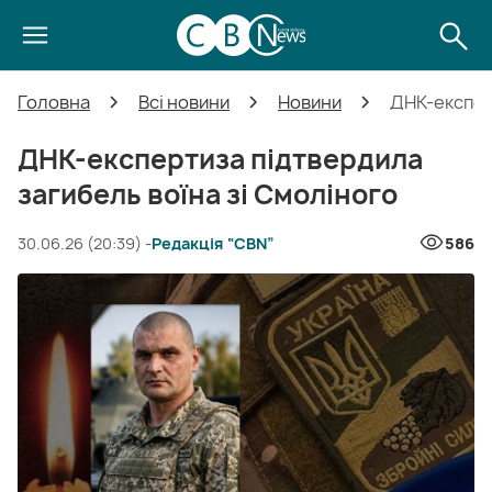
Головна
Всі новини
Новини
ДНК-експер
ДНК-експертиза підтвердила
загибель воїна зі Смоліного
30.06.26 (20:39) -
Редакція “CBN”
586