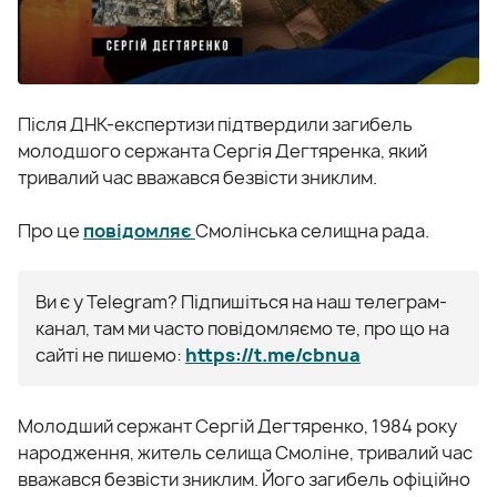
Після ДНК-експертизи підтвердили загибель
молодшого сержанта Сергія Дегтяренка, який
тривалий час вважався безвісти зниклим.
Про це
повідомляє
Смолінська селищна рада.
Ви є у Telegram? Підпишіться на наш телеграм-
канал, там ми часто повідомляємо те, про що на
сайті не пишемо:
https://t.me/cbnua
Молодший сержант Сергій Дегтяренко, 1984 року
народження, житель селища Смоліне, тривалий час
вважався безвісти зниклим. Його загибель офіційно