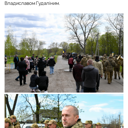
Владиславом Гудаліним.