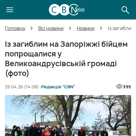
Головна
Всі новини
Новини
Із загиблим
Із загиблим на Запоріжжі бійцем
попрощалися у
Великоандрусівській громаді
(фото)
29.04.26 (14:08) -
Редакція “CBN”
395