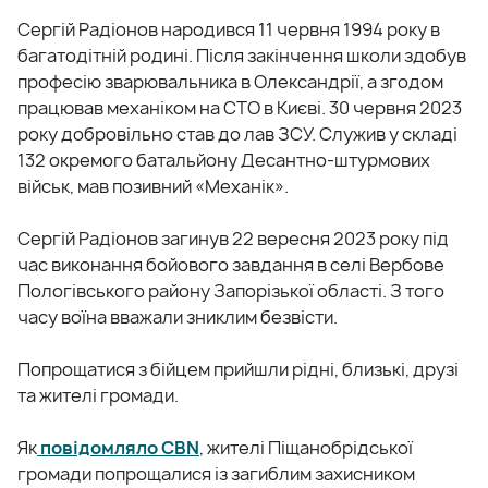
Сергій Радіонов народився 11 червня 1994 року в
багатодітній родині. Після закінчення школи здобув
професію зварювальника в Олександрії, а згодом
працював механіком на СТО в Києві. 30 червня 2023
року добровільно став до лав ЗСУ. Служив у складі
132 окремого батальйону Десантно-штурмових
військ, мав позивний «Механік».
Сергій Радіонов загинув 22 вересня 2023 року під
час виконання бойового завдання в селі Вербове
Пологівського району Запорізької області. З того
часу воїна вважали зниклим безвісти.
Попрощатися з бійцем прийшли рідні, близькі, друзі
та жителі громади.
Як
повідомляло CBN
, жителі Піщанобрідської
громади попрощалися із загиблим захисником