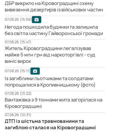
ДБР викрило на Кіровоградщині схему
вивезення дезертирів із військових частин
07.08.26 (15:59)
Негода пошкодила будинки та залишила
без світла частину Гайворонської громади
07.08.26 (15:47)
Житель Кіровоградщини легалізував
майже 5 млн грн від наркоторгівлі - суд
виніс вирок
07.08.26 (15:11)
Із загиблими льотчиками та солдатами
попрощалися в Кропивницькому (фото)
07.08.26 (13:22)
Вантажівка з 9 тоннами жита загорілася на
Кіровоградщині
07.08.26 (10:31)
ДТП із шістьма травмованими та
загиблою сталася на Кіровоградщині