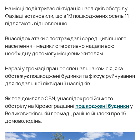
На місці події триває ліквідація наслідків обстрілу.
Фахівці встановили, що з 19 пошкоджених осель 11
підлягають відновленню.
Внаслідок атаки є постраждалі серед цивільного
населення - медики оперативно надали всю
необхідну допомогу місцевим жителям.
Наразі у громаді працює спеціальна комісія, яка
обстежує пошкоджені будинки та фіксує руйнування
для подальшої ліквідації наслідків.
Як повідомляло CBN, унаслідок російського
обстрілу на Кіровоградщині
пошкоджені будинки
у
Великовисківській громаді, раніше йшлося про 16
домоволодінь.