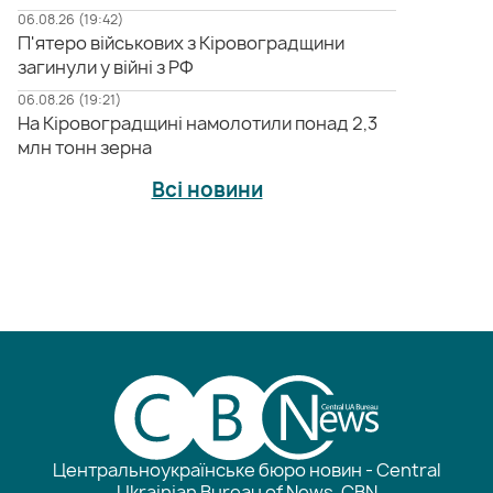
06.08.26 (19:42)
П'ятеро військових з Кіровоградщини
загинули у війні з РФ
06.08.26 (19:21)
На Кіровоградщині намолотили понад 2,3
млн тонн зерна
Всі новини
Центральноукраїнське бюро новин - Central
Ukrainian Bureau of News, CBN