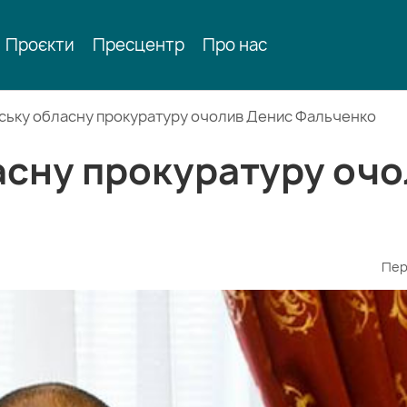
Проєкти
Пресцентр
Про нас
ську обласну прокуратуру очолив Денис Фальченко
асну прокуратуру оч
Пер