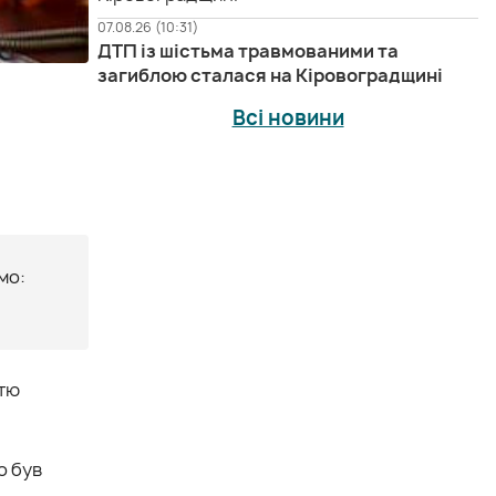
07.08.26 (10:31)
ДТП із шістьма травмованими та
загиблою сталася на Кіровоградщині
Всі новини
мо:
стю
о був