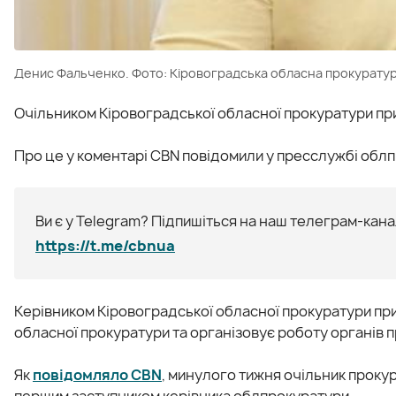
Денис Фальченко. Фото: Кіровоградська обласна прокурату
Очільником Кіровоградської обласної прокуратури п
Про це у коментарі CBN повідомили у пресслужбі обл
Ви є у Telegram? Підпишіться на наш телеграм-канал
https://t.me/cbnua
Керівником Кіровоградської обласної прокуратури пр
обласної прокуратури та організовує роботу органів 
Як
повідомляло CBN
, минулого тижня очільник проку
першим заступником керівника облпрокуратури.