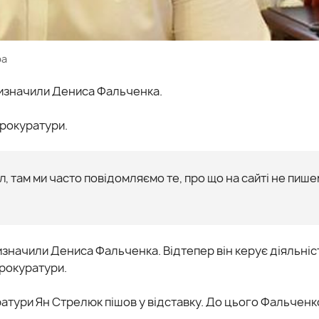
ра
ризначили Дениса Фальченка.
прокуратури.
, там ми часто повідомляємо те, про що на сайті не пише
изначили Дениса Фальченка. Відтепер він керує діяльні
прокуратури.
ратури Ян Стрелюк пішов у відставку. До цього Фальченк