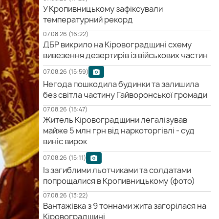
У Кропивницькому зафіксували
температурний рекорд
07.08.26 (16:22)
ДБР викрило на Кіровоградщині схему
вивезення дезертирів із військових частин
07.08.26 (15:59)
Негода пошкодила будинки та залишила
без світла частину Гайворонської громади
07.08.26 (15:47)
Житель Кіровоградщини легалізував
майже 5 млн грн від наркоторгівлі - суд
виніс вирок
07.08.26 (15:11)
Із загиблими льотчиками та солдатами
попрощалися в Кропивницькому (фото)
07.08.26 (13:22)
Вантажівка з 9 тоннами жита загорілася на
Кіровоградщині