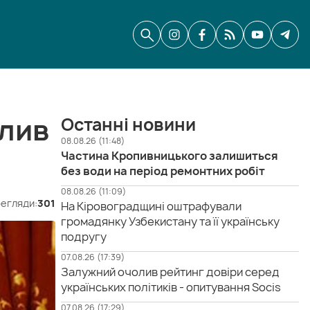
олив
Останні новини
08.08.26 (11:48)
Частина Кропивницького залишиться
без води на період ремонтних робіт
08.08.26 (11:09)
егляди:
301
На Кіровоградщині оштрафували
громадянку Узбекистану та її українську
подругу
07.08.26 (17:39)
Залужний очолив рейтинг довіри серед
українських політиків - опитування Socis
07.08.26 (17:29)