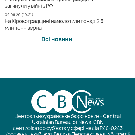
загинули у війні з РФ
06.08.26 (19:21)
На Кіровоградщині намолотили понад 2,3
млн тонн зерна
Всі новини
Центральноукраїнське бюро новин - Central
Ukrainian Bureau of News, CBN
Ідентифікатор суб'єкта у сфері медіа R40-0243
Кропивницький, вул. Велика Перспективна, 46, третій