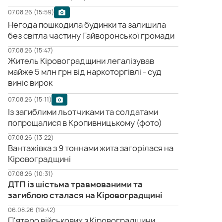
07.08.26 (15:59)
Негода пошкодила будинки та залишила
без світла частину Гайворонської громади
07.08.26 (15:47)
Житель Кіровоградщини легалізував
майже 5 млн грн від наркоторгівлі - суд
виніс вирок
07.08.26 (15:11)
Із загиблими льотчиками та солдатами
попрощалися в Кропивницькому (фото)
07.08.26 (13:22)
Вантажівка з 9 тоннами жита загорілася на
Кіровоградщині
07.08.26 (10:31)
ДТП із шістьма травмованими та
загиблою сталася на Кіровоградщині
06.08.26 (19:42)
П'ятеро військових з Кіровоградщини