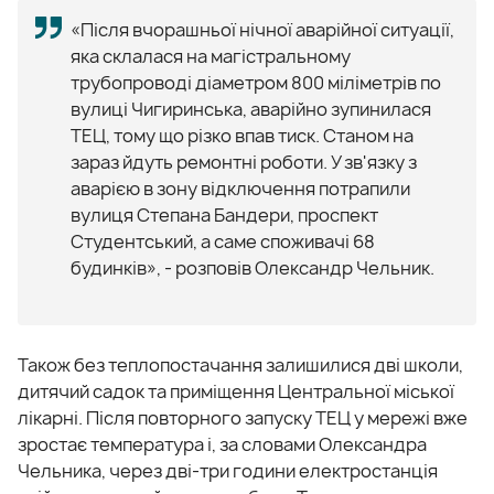
«Після вчорашньої нічної аварійної ситуації,
яка склалася на магістральному
трубопроводі діаметром 800 міліметрів по
вулиці Чигиринська, аварійно зупинилася
ТЕЦ, тому що різко впав тиск. Станом на
зараз йдуть ремонтні роботи. У зв'язку з
аварією в зону відключення потрапили
вулиця Степана Бандери, проспект
Студентський, а саме споживачі 68
будинків», - розповів Олександр Чельник.
Також без теплопостачання залишилися дві школи,
дитячий садок та приміщення Центральної міської
лікарні. Після повторного запуску ТЕЦ у мережі вже
зростає температура і, за словами Олександра
Чельника, через дві-три години електростанція