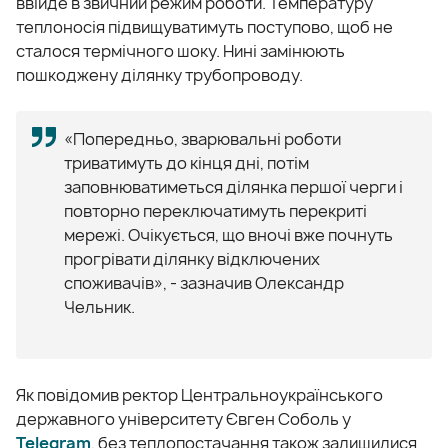
ввійде в звичний режим роботи. Температуру
теплоносія підвищуватимуть поступово, щоб не
сталося термічного шоку. Нині замінюють
пошкоджену ділянку трубопроводу.
«Попередньо, зварювальні роботи
триватимуть до кінця дні, потім
заповнюватиметься ділянка першої черги і
повторно переключатимуть перекриті
мережі. Очікується, що вночі вже почнуть
прогрівати ділянку відключених
споживачів», - зазначив Олександр
Чельник.
Як повідомив ректор Центральноукраїнського
державного університету Євген Соболь у
Telegram
, без теплопостачання також залишилися