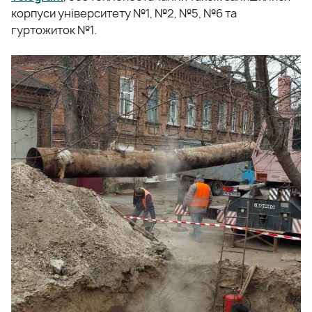
корпуси університету №1, №2, №5, №6 та
гуртожиток №1.