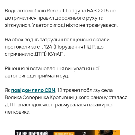
Водії автомобілів Renault Lodgy та БАЗ 2215 не
дотрималися правил дорожнього руху та
зіткнулися. У автопригоді ніхто не травмувався.
На обох водіїв патрульні поліцейські склали
протоколи за ст. 124 (Порушення ПДР, що
спричинило ДТП) КУпАП.
Рішення зі встановлення винуватця цієї
автопригоди приймати суд.
Як
повідомляло CBN
, 12 травня поблизу села
Велика Северинка Кропивницького району сталася
ДТП, внаслідок якої травмувалася пасажирка
легковика.