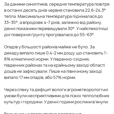
За даними синоптиків, середня температура повітря
в останні десять днів червня становила 22,6-24,3°
тепла. Максимальна температура піднімалася до
33–35°, а впродовж 4-7 днів, залежно від району,
денні показники перевищували 30°. У найспекотніші
дні поверхня ґрунту прогрівалася до 55–63°.
Опадів у більшості районів майже не було. За
декаду випало лише 0,4-2 мм дощу, що становить 1-
8% кліматичної норми. У південно-східних,
південних районах та на крайньому заході області
дощів не зафіксували. Лише на північному заході
випало 17 мм опадів, або 57% норми.
Через спеку та дефіцит вологи агрометеорологічні
умови були несприятливими для пізніх теплолюбних
культур і городини. У денні години рослини в'янули.
Водночас на полях триває достигання