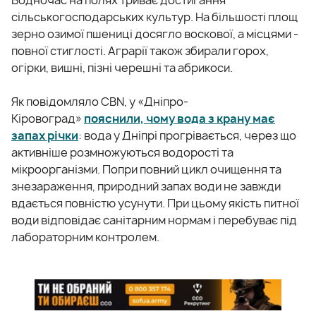
сільськогосподарських культур. На більшості площ
зерно озимої пшениці досягло воскової, а місцями -
повної стиглості. Аграрії також збирали горох,
огірки, вишні, пізні черешні та абрикоси.
Як повідомляло CBN, у «Дніпро-
Кіровоград»
пояснили, чому вода з крану має
запах річки
: вода у Дніпрі прогрівається, через що
активніше розмножуються водорості та
мікроорганізми. Попри повний цикл очищення та
знезараження, природний запах води не завжди
вдається повністю усунути. При цьому якість питної
води відповідає санітарним нормам і перебуває під
лабораторним контролем.