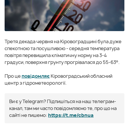
Третя декада червня на Кіровоградщині була дуже
спекотною та посушливою - середня температура
повітря перевищила кліматичну норму на 3-4
градуси, поверхня ґрунту прогрівалася до 55-63°.
Про це
повідомляє
Кіровоградський обласний
центр з гідрометеорології.
Ви є у Telegram? Підпишіться на наш телеграм-
канал, там ми часто повідомляємо те, про що на
сайті не пишемо:
https://t.me/cbnua