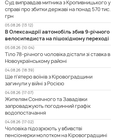
Суд виправдав митника з Кропивницького у
справі про збитки державі на понад 570 тис.
грн
05.08.26 (13:12)
В Олександрії автомобіль збив 9-річного
велосипедиста на пішохідному переході
05.08.26 (10:04)
Тіло 78-річного чоловіка дістали зі ставка в
Новоукраїнському районі
04.08.26 (18:39)
Ще п'ятеро воїнів з Кіровоградщини
загинули у війні з Росією
04.08.26 (17:07)
Жителям Сонячного та Завадівки
запроваджують погодинний графік
водопостачання
04.08.26 (17:02)
Чоловіка підозрюють у вбивстві
пенсіонерки молотком на Кіровоградщині