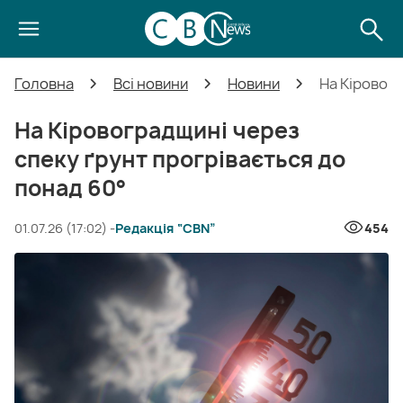
Головна
Всі новини
Новини
На Кіровогр
На Кіровоградщині через
спеку ґрунт прогрівається до
понад 60°
01.07.26 (17:02) -
Редакція “CBN”
454