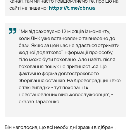
канал, там ми часто повідомляємо те, про що на
сайті не пишемо:
https://t.me/cbnua
"Ми відраховуємо 12 місяців із моменту,
коли ДНК уже встановлено та внесено до
бази. Якщо за цей час не вдається отримати
жодної додаткової інформації про особу,
тіло може бути поховане. Але навіть після
поховання пошук не припиняється. Це
фактично форма довгострокового
зберігання останків. На Кіровоградщині вже
є такі випадки - тут поховані 14
невстановлених військовослужбовців", -
сказав Тарасенко.
Він наголосив, що всі необхідні зразки відібрані,