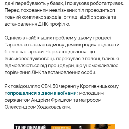
дані перебувають у базах, і пошукова робота триває.
Перед похованням невпізнаних тіл проводиться
повний комплекс заходів: огляд, відбір зразків та
встановлення ДНК-профілю.
Однією з найбільших проблем у цьому процесі
Тарасенко назвав відмову деяких родичів здавати
біологічні зразки. Через сподівання, що
військовослужбовець перебуває в полоні, близькі
відмовляються від процедури, що унеможливлює
порівняння ДНК та встановлення особи.
Як повідомляло CBN, 30 червня у Кропивницькому
п
опрощалися з двома воїнами:
молодшим
сержантом Андрієм Фришком та матросом
Олександром Ходаковським.