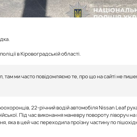
дка.
оліції в Кіровоградській області.
, там ми часто повідомляємо те, про що на сайті не пише
оохоронців, 22-річний водій автомобіля Nissan Leaf рух
йської. Під час виконання маневру повороту ліворуч на
ння, яка в цей час переходила проїзну частину по пішохі