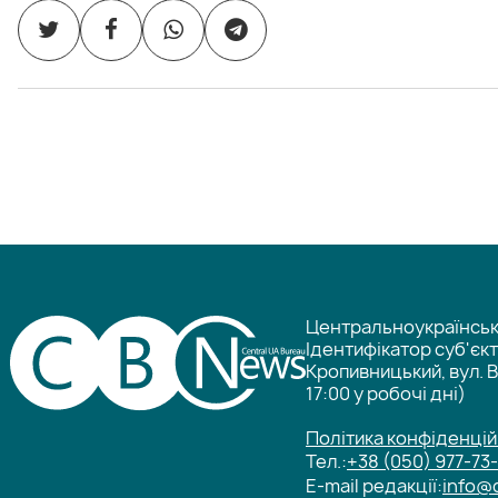
Центральноукраїнське
Ідентифікатор суб'єк
Кропивницький, вул. В
17:00 у робочі дні)
Політика конфіденцій
Тел.:
+38 (050) 977-73
E-mail редакції:
info@