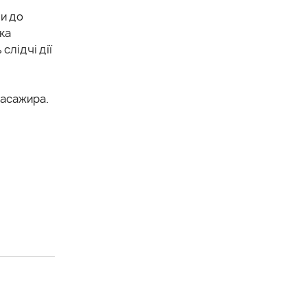
ли до
ка
слідчі дії
 пасажира.