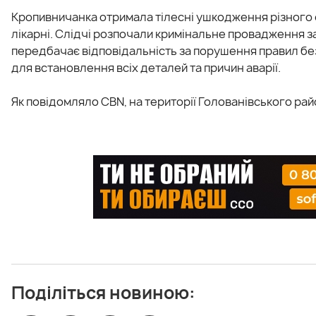
Кропивничанка отримала тілесні ушкодження різного с
лікарні. Слідчі розпочали кримінальне провадження за
передбачає відповідальність за порушення правил без
для встановлення всіх деталей та причин аварії.
Як повідомляло CBN, на території Голованівського ра
Поділіться новиною: