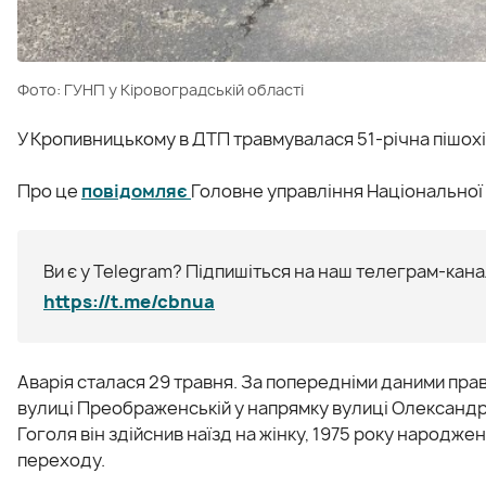
Фото: ГУНП у Кіровоградській області
У Кропивницькому в ДТП травмувалася 51-річна пішохі
Про це
повідомляє
Головне управління Національної п
Ви є у Telegram? Підпишіться на наш телеграм-канал
https://t.me/cbnua
Аварія сталася 29 травня. За попередніми даними прав
вулиці Преображенській у напрямку вулиці Олександрі
Гоголя він здійснив наїзд на жінку, 1975 року народже
переходу.