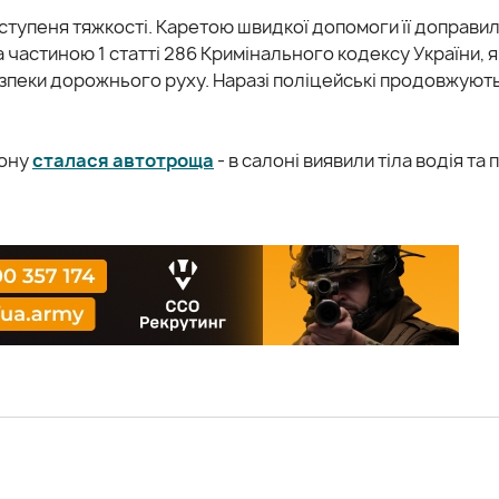
тупеня тяжкості. Каретою швидкої допомоги її доправи
 частиною 1 статті 286 Кримінального кодексу України, я
пеки дорожнього руху. Наразі поліцейські продовжують 
йону
сталася автотроща
- в салоні виявили тіла водія та