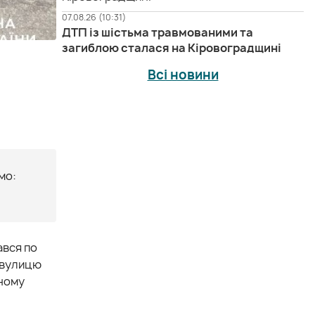
07.08.26 (10:31)
ДТП із шістьма травмованими та
загиблою сталася на Кіровоградщині
Всі новини
мо:
ався по
 вулицю
дному