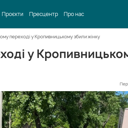
Проєкти
Пресцентр
Про нас
ному переході у Кропивницькому збили жінку
еході у Кропивницько
Пер