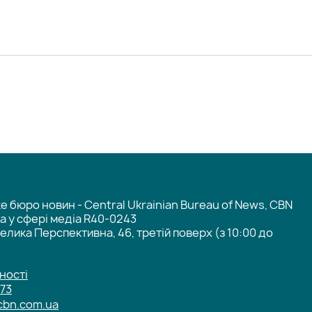
 бюро новин - Central Ukrainian Bureau of News, CBN
та у сфері медіа R40-0243
елика Перспективна, 46, третій поверх (з 10:00 до
ності
-73
cbn.com.ua