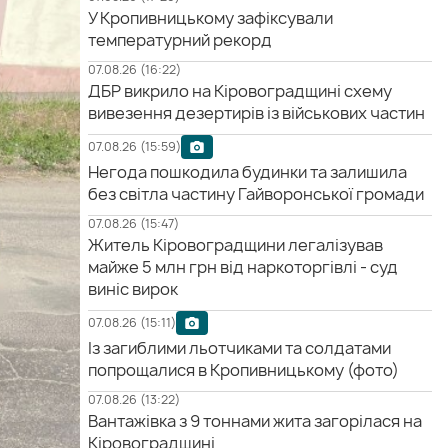
У Кропивницькому зафіксували
температурний рекорд
07.08.26 (16:22)
ДБР викрило на Кіровоградщині схему
вивезення дезертирів із військових частин
07.08.26 (15:59)
Негода пошкодила будинки та залишила
без світла частину Гайворонської громади
07.08.26 (15:47)
Житель Кіровоградщини легалізував
майже 5 млн грн від наркоторгівлі - суд
виніс вирок
07.08.26 (15:11)
Із загиблими льотчиками та солдатами
попрощалися в Кропивницькому (фото)
07.08.26 (13:22)
Вантажівка з 9 тоннами жита загорілася на
Кіровоградщині