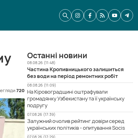
му
Останні новини
08.08.26 (11:48)
Частина Кропивницького залишиться
без води на період ремонтних робіт
08.08.26 (11:09)
егляди:
720
На Кіровоградщині оштрафували
громадянку Узбекистану та її українську
подругу
07.08.26 (17:39)
Залужний очолив рейтинг довіри серед
українських політиків - опитування Socis
07.08.26 (17:29)