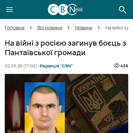
Головна
Всі новини
Новини
На війні з 
На війні з росією загинув боєць з
Пантаївської громади
02.05.26 (17:00) -
Редакція “CBN”
436