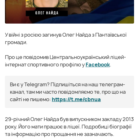
У війні з росією загинув Олег Найда з Пантаївської
громади.
Про це повідомив Центральноукраїнський ліцей-
інтернат спортивного профілю у
Facebook
.
Ви є у Telegram? Підпишіться на наш телеграм-
канал, там ми часто повідомляємо те, про що на
сайті не пишемо:
https://t.me/cbnua
29-річний Олег Найда був випускником закладу 2013
року. Його мати працює в ліцеї. Подробиці біографії
та інформацію про прощання не зазначають.