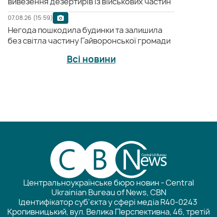
вивезення дезертирів із військових частин
07.08.26 (15:59)
Негода пошкодила будинки та залишила
без світла частину Гайворонської громади
Всі новини
Центральноукраїнське бюро новин - Central
Ukrainian Bureau of News, CBN
Ідентифікатор суб'єкта у сфері медіа R40-0243
Кропивницький, вул. Велика Перспективна, 46, третій