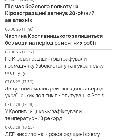
Під час бойового польоту на
Кіровоградщині загинув 28-річний
авіатехнік
08.08.26 (11:48)
Частина Кропивницького залишиться
без води на період ремонтних робіт
08.08.26 (11:09)
На Кіровоградщині оштрафували
громадянку Узбекистану та її українську
подругу
07.08.26 (17:39)
Залужний очолив рейтинг довіри серед
українських політиків - опитування Socis
07.08.26 (17:29)
У Кропивницькому зафіксували
температурний рекорд
07.08.26 (16:22)
ДБР викрило на Кіровоградщині схему