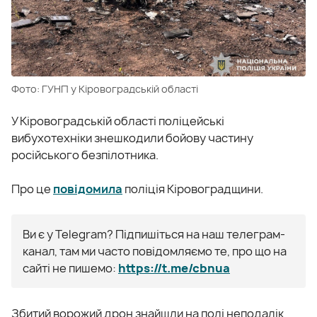
Фото: ГУНП у Кіровоградській області
У
Кіровоградській
області
поліцейські
вибухотехніки
знешкодили
бойову
частину
російського
безпілотника.
Про це
повідомила
поліція Кіровоградщини.
Ви є у Telegram? Підпишіться на наш телеграм-
канал, там ми часто повідомляємо те, про що на
сайті не пишемо:
https://t.me/cbnua
Збитий ворожий дрон знайшли на полі неподалік