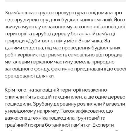
Знам’янська окружна прокуратура повідомила про
підозру директору двох будівельних компаній. Його
звинувачують у незаконному захопленні заповідної
території та вирубці дерев у ботанічній пам’ятці
природи «Дуби-велетні» у місті Знам’янка. За
даними слідства, під час проведення будівельних
робіт керівник підприємств самовільно відгородив
металевим парканом частину земель природно-
заповідного фонду, фактично приєднавши її до своєї
орендованої ділянки.
Крім того, на заповідній території незаконно
спиляли п’ять акацій та один клен, а ще одне дерево
пошкодили. Зрубану деревину розпиляли й вивезли
у невідомому напрямку. Також зафіксовано, що
важка спецтехніка пошкодила ґрунтовий та
трав’яний покрив ботанічної пам'ятки. Експерти