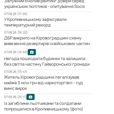
Залужний очолив рейтинг довіри серед
українських політиків - опитування Socis
07.08.26 (17:29)
У Кропивницькому зафіксували
температурний рекорд
07.08.26 (16:22)
ДБР викрило на Кіровоградщині схему
вивезення дезертирів із військових частин
07.08.26 (15:59)
Негода пошкодила будинки та залишила
без світла частину Гайворонської громади
07.08.26 (15:47)
Житель Кіровоградщини легалізував
майже 5 млн грн від наркоторгівлі - суд
виніс вирок
07.08.26 (15:11)
Із загиблими льотчиками та солдатами
попрощалися в Кропивницькому (фото)