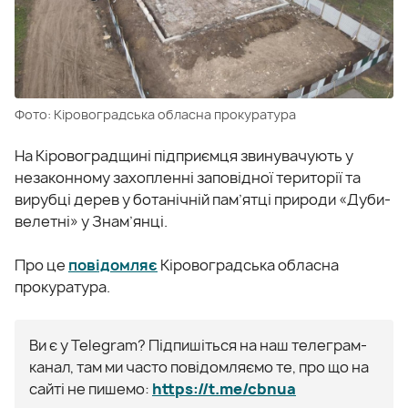
Фото: Кіровоградська обласна прокуратура
На Кіровоградщині підприємця звинувачують у
незаконному захопленні заповідної території та
вирубці дерев у ботанічній пам’ятці природи «Дуби-
велетні» у Знам’янці.
Про це
повідомляє
Кіровоградська обласна
прокуратура.
Ви є у Telegram? Підпишіться на наш телеграм-
канал, там ми часто повідомляємо те, про що на
сайті не пишемо:
https://t.me/cbnua