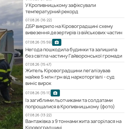
У Кропивницькому зафіксували
температурний рекорд
07.08.26 (16:22)
ДБР викрило на Кіровоградщині схему
вивезення дезертирів із військових частин
07.08.26 (15:59)
Негода пошкодила будинки та залишила
без світла частину Гайворонської громади
07.08.26 (15:47)
Житель Кіровоградщини легалізував
майже 5 млн грн від наркоторгівлі - суд
виніс вирок
07.08.26 (15:11)
Із загиблими льотчиками та солдатами
попрощалися в Кропивницькому (фото)
07.08.26 (13:22)
Вантажівка з 9 тоннами жита загорілася на
Кіровоградщині