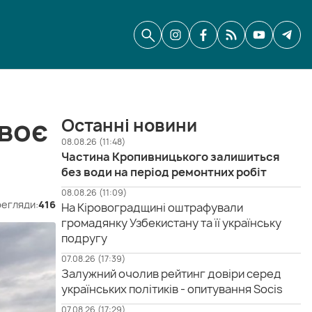
воє
Останні новини
08.08.26 (11:48)
Частина Кропивницького залишиться
без води на період ремонтних робіт
08.08.26 (11:09)
егляди:
416
На Кіровоградщині оштрафували
громадянку Узбекистану та її українську
подругу
07.08.26 (17:39)
Залужний очолив рейтинг довіри серед
українських політиків - опитування Socis
07.08.26 (17:29)