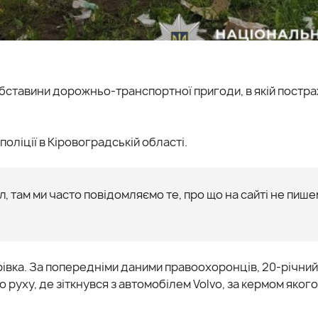
бставини дорожньо-транспортної пригоди, в якій постр
оліції в Кіровоградській області.
, там ми часто повідомляємо те, про що на сайті не пише
рівка. За попередніми даними правоохоронців, 20-річний
руху, де зіткнувся з автомобілем Volvo, за кермом якого