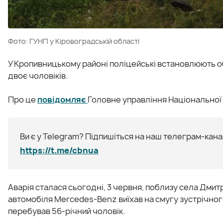
Фото: ГУНП у Кіровоградській області
У Кропивницькому районі поліцейські встановлюють о
двоє чоловіків.
Про це
повідомляє
Головне управління Національної п
Ви є у Telegram? Підпишіться на наш телеграм-канал
https://t.me/cbnua
Аварія сталася сьогодні, 3 червня, поблизу села Дмит
автомобіля Mercedes-Benz виїхав на смугу зустрічного 
перебував 56-річний чоловік.