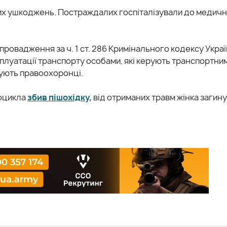
них ушкоджень. Постраждалих госпіталізували до медич
ровадження за ч. 1 ст. 286 Кримінального кодексу Укра
луатації транспорту особами, які керують транспортни
вують правоохоронці.
тоцикла
збив пішохідку,
від отриманих травм жінка загину