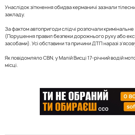
Унаслідок зіткнення обидва керманичі зазнали тілес
закладу.
За фактом автопригоди слідчі розпочали кримінальне п
(Порушення правил безпеки дорожнього руху або експ
засобами). Усі обставини та причини ДТП наразі з’ясо
Як повідомляло CBN, у Малій Висці 17-річний водій мо
місці.