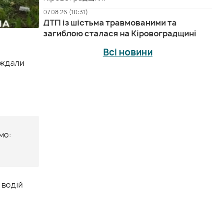
07.08.26 (10:31)
ДТП із шістьма травмованими та
загиблою сталася на Кіровоградщині
Всі новини
аждали
мо:
 водій