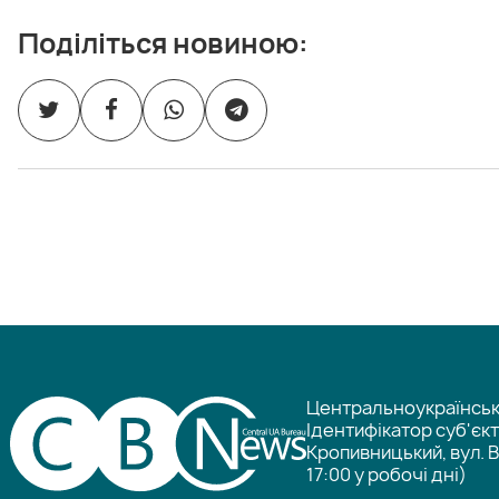
Поділіться новиною:
Центральноукраїнське
Ідентифікатор суб'єк
Кропивницький, вул. В
17:00 у робочі дні)