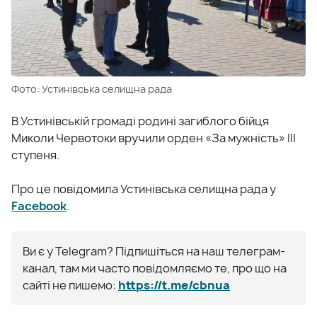
Фото: Устинівська селищна рада
В Устинівській громаді родині загиблого бійця
Миколи Червотоки вручили орден «За мужність» III
ступеня.
Про це повідомила Устинівська селищна рада у
Facebook
.
Ви є у Telegram? Підпишіться на наш телеграм-
канал, там ми часто повідомляємо те, про що на
сайті не пишемо:
https://t.me/cbnua