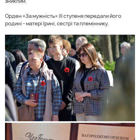
зниклим.
Орден «За мужність» ІІІ ступеня передали його
родині - матері Ірині, сестрі та племіннику.