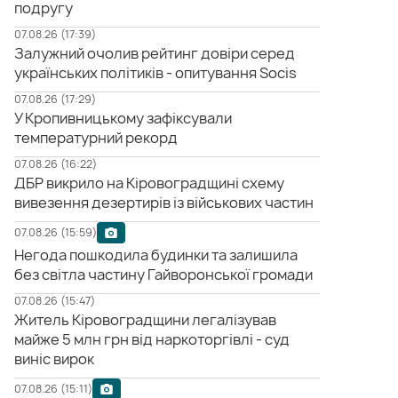
подругу
07.08.26 (17:39)
Залужний очолив рейтинг довіри серед
українських політиків - опитування Socis
07.08.26 (17:29)
У Кропивницькому зафіксували
температурний рекорд
07.08.26 (16:22)
ДБР викрило на Кіровоградщині схему
вивезення дезертирів із військових частин
07.08.26 (15:59)
Негода пошкодила будинки та залишила
без світла частину Гайворонської громади
07.08.26 (15:47)
Житель Кіровоградщини легалізував
майже 5 млн грн від наркоторгівлі - суд
виніс вирок
07.08.26 (15:11)