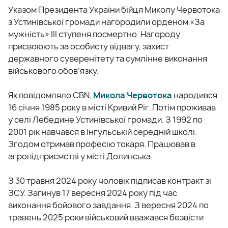
Указом Президента України бійця Миколу Червотока
з Устинівської громади нагородили орденом «За
мужність» III ступеня посмертно. Нагороду
присвоюють за особисту відвагу, захист
державного суверенітету та сумлінне виконання
військового обов’язку.
Як повідомляло CBN,
Микола Червотока
народився
16 січня 1985 року в місті Кривий Ріг. Потім проживав
у селі Лебедине Устинівської громади. З 1992 по
2001 рік навчався в Інгульській середній школі.
Згодом отримав професію токаря. Працював в
агропідприємстві у місті Долинська.
З 30 травня 2024 року чоловік підписав контракт зі
ЗСУ. Загинув 17 вересня 2024 року під час
виконання бойового завдання. З вересня 2024 по
травень 2025 роки військовий вважався безвісти