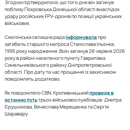
Згодом підтвердилося, що того дня він загинув
поблизу Покровська Донецької області внаслідок
удару російських FPV-дронів по позиції українських
військових.
Смолінська селищна рада
інформувала
про
загибель старшого матроса Станіслава Ільєнка,
1995 року народження. Воїн загинув 28 червня 2026
року в районі населеного пункту Гаврилівка
Синельниківського району Дніпропетровської
області. Про дату та час прощання із захисником
повідомлять додатково.
Як повідомляло CBN, Кропивницький
проведе в
останню путь
трьох військовослужбовців: Дмитра
Єрушнікова, Вячеслава Мерещенка та Сергія
Шаравару.