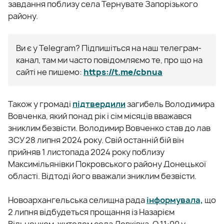
завдання поблизу села Тернувате Запорізького
району.
Ви є у Telegram? Підпишіться на наш телеграм-
канал, там ми часто повідомляємо те, про що на
сайті не пишемо:
https://t.me/cbnua
Також у громаді
підтвердили
загибель Володимира
Вовченка, який понад рік і сім місяців вважався
зниклим безвісти. Володимир Вовченко став до лав
ЗСУ 28 липня 2024 року. Свій останній бій він
прийняв 1 листопада 2024 року поблизу
Максимільянівки Покровського району Донецької
області. Відтоді його вважали зниклим безвісти.
Новоархангельська селищна рада
інформувала,
що
2 липня відбудеться прощання із Назарієм
Вільченком, жителем села Левківка. О 11:00 у