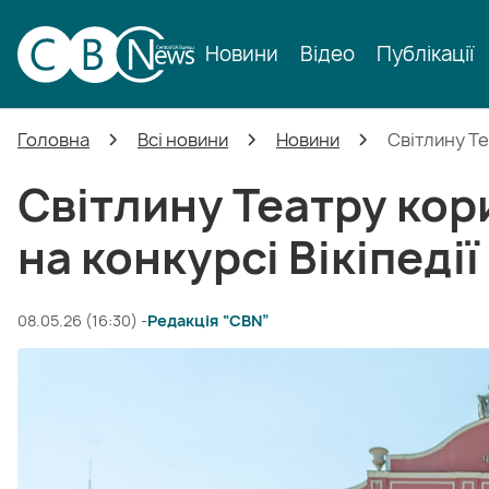
Новини
Відео
Публікації
Головна
Всі новини
Новини
Світлину Те
Світлину Театру ко
на конкурсі Вікіпедії
08.05.26 (16:30) -
Редакція “CBN”