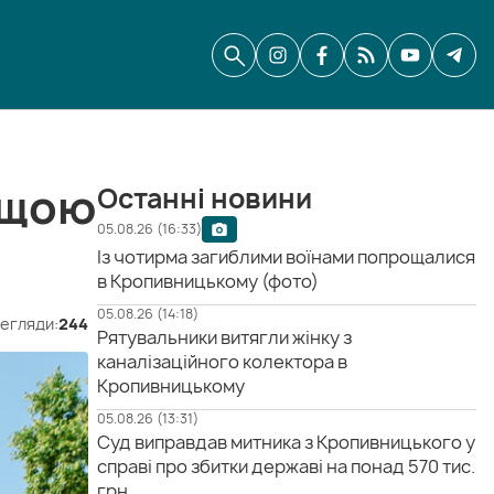
ащою
Останні новини
05.08.26 (16:33)
Із чотирма загиблими воїнами попрощалися
в Кропивницькому (фото)
05.08.26 (14:18)
егляди:
244
Рятувальники витягли жінку з
каналізаційного колектора в
Кропивницькому
05.08.26 (13:31)
Суд виправдав митника з Кропивницького у
справі про збитки державі на понад 570 тис.
грн