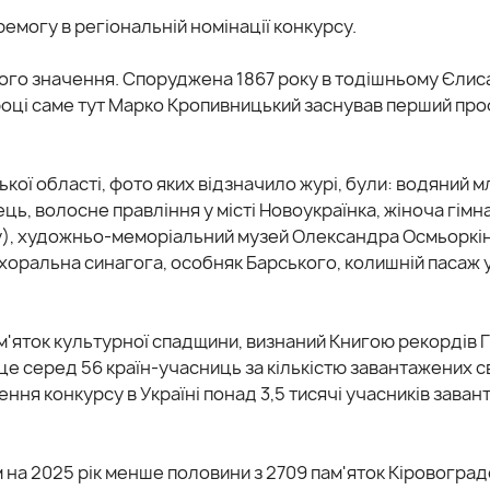
ремогу в регіональній номінації конкурсу.
цевого значення. Споруджена 1867 року в тодішньому Єлис
році саме тут Марко Кропивницький заснував перший пр
ої області, фото яких відзначило журі, були: водяний мл
ь, волосне правління у місті Новоукраїнка, жіноча гімна
у), художньо-меморіальний музей Олександра Осмьоркін
 хоральна синагога, особняк Барського, колишній пасаж 
м'яток культурної спадщини, визнаний Книгою рекордів 
сце серед 56 країн-учасниць за кількістю завантажених с
ення конкурсу в Україні понад 3,5 тисячі учасників зава
 на 2025 рік менше половини з 2709 пам'яток Кіровоград