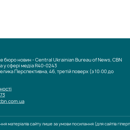
 бюро новин - Central Ukrainian Bureau of News, CBN
та у сфері медіа R40-0243
елика Перспективна, 46, третій поверх (з 10:00 до
ності
-73
cbn.com.ua
ня матеріалів сайту лише за умови посилання (для сайтів гіпе