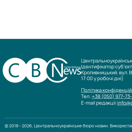
Центральноукраїнське
Ідентифікатор суб'єк
Кропивницький, вул. В
17:00 у робочі дні)
Політика конфіденцій
Тел.:
+38 (050) 977-73
E-mail редакції:
info@
© 2018 - 2026, Центральноукраїнське бюро новин. Використан