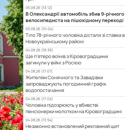
05.08.26 (13:12)
В Олександрії автомобіль збив 9-річного
велосипедиста на пішохідному переході
05.08.26 (10:04)
Тіло 78-річного чоловіка дістали зі ставка в
Новоукраїнському районі
04.08.26 (18:39)
Ще п'ятеро воїнів з Кіровоградщини
загинули у війні з Росією
04.08.26 (17:07)
Жителям Сонячного та Завадівки
запроваджують погодинний графік
водопостачання
04.08.26 (17:02)
Чоловіка підозрюють у вбивстві
пенсіонерки молотком на Кіровоградщині
04.08.26 (13:54)
Незаконно встановлений рекламний щит