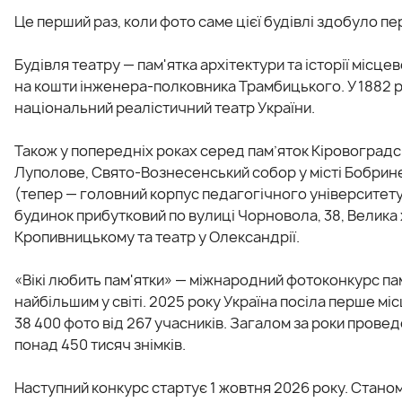
Це перший раз, коли фото саме цієї будівлі здобуло пе
Будівля театру — пам'ятка архітектури та історії міс
на кошти інженера-полковника Трамбицького. У 1882 
національний реалістичний театр України.
Також у попередніх роках серед пам’яток Кіровоградськ
Луполове, Свято-Вознесенський собор у місті Бобринец
(тепер — головний корпус педагогічного університет
будинок прибутковий по вулиці Чорновола, 38, Велика
Кропивницькому та театр у Олександрії.
«Вікі любить пам'ятки» — міжнародний фотоконкурс па
найбільшим у світі. 2025 року Україна посіла перше мі
38 400 фото від 267 учасників. Загалом за роки провед
понад 450 тисяч знімків.
Наступний конкурс стартує 1 жовтня 2026 року. Станом