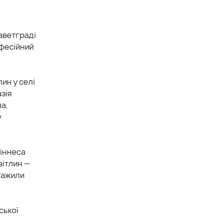
аветграді
офесійний
ин у селі
зія
а,
у
Гіннеса
вітлин —
нтажили
ської