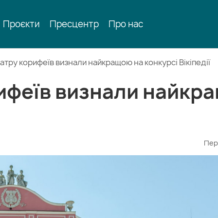
Проєкти
Пресцентр
Про нас
атру корифеїв визнали найкращою на конкурсі Вікіпедії
рифеїв визнали найкр
Пер