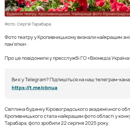
Фото: Сергій Тарабара
Фото театру у Кропивницькому визнали найкращим зні
пам'ятки».
Про це повідомили у пресслужбі ГО «Вікімедіа Україна
Ви є у Telegram? Підпишіться на наш телеграм-канал
https://t.me/cbnua
Світлина будинку Кіровоградського академічного обл
Кропивницького стала найкращим фото області у конкур
Тарабара, фото зробили 22 серпня 2025 року.