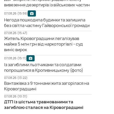
вивезення дезертирів із військових частин
07.08.26 (15:59)
Негода пошкодила будинки та залишила
без світла частину Гайворонської громади
07.08.26 (15:47)
Житель Кіровоградщини легалізував
майже 5 млн грн від наркоторгівлі - суд
виніс вирок
07.08.26 (15:11)
Із загиблими льотчиками та солдатами
попрощалися в Кропивницькому (фото)
07.08.26 (13:22)
Вантажівка з 9 тоннами жита загорілася на
Кіровоградщині
07.08.26 (10:31)
ДТП із шістьма травмованими та
загиблою сталася на Кіровоградщині