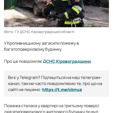
Фото: ГУ ДСНС Кіровоградської області.
У Кропивницькому загасили пожежу в
багатоповерховому будинку.
Про це повідомляє
ДСНС Кіровоградщини
.
Ви є у Telegram? Підпишіться на наш телеграм-
канал, там ми часто повідомляємо те, про що на
сайті не пишемо:
https://t.me/cbnua
Пожежа сталася у квартирі на третьому поверсі
дев’ятиповерхового житлового будинку по вул.