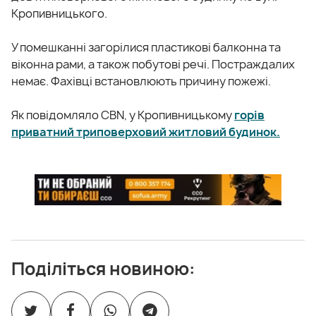
Кропивницького.
У помешканні загорілися пластикові балконна та
віконна рами, а також побутові речі. Постраждалих
немає. Фахівці встановлюють причину пожежі.
Як повідомляло CBN, у Кропивницькому
горів
приватний триповерховий житловий будинок.
Поділіться новиною: