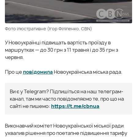
Фото ілюстративне (Ігор Філіпенко, CBN)
У Новоукраїнці підвищать вартість проїзду в
маршрутках — до 30 грн з 11 травня і до 35 грн з
червня.
Про це
повідомила
Новоукраїнська міська рада.
Ви є у Telegram? Підпишіться на наш телеграм-
канал, там ми часто повідомляємо те, про що на
сайті не пишемо:
https://t.me/cbnua
Виконавчий комітет Новоукраїнської міської ради
ухвалив рішення про поетапне підвищення тарифу