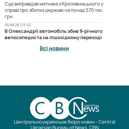
Суд виправдав митника з Кропивницького у
справі про збитки державі на понад 570 тис.
грн
05.08.26 (13:12)
В Олександрії автомобіль збив 9-річного
велосипедиста на пішохідному переході
Всі новини
Центральноукраїнське бюро новин - Central
Ukrainian Bureau of News, CBN