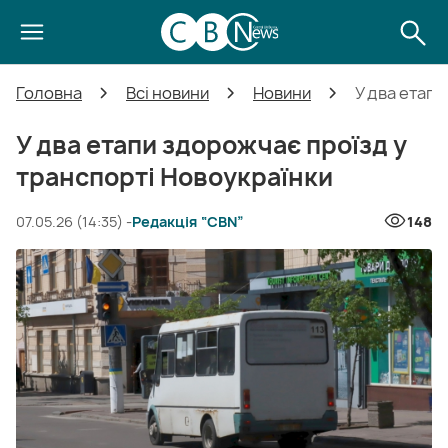
Головна
Всі новини
Новини
У два етапи
У два етапи здорожчає проїзд у
транспорті Новоукраїнки
07.05.26 (14:35) -
Редакція “CBN”
148