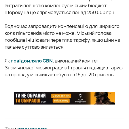
витрати повністю компенсує міський бюджет.
Щороку на це спрямовується понад 250 000 грн.
Водночас запровадити компенсацію для ширшого
кола пільговиків місто не може. Міський голова
пообіцяв ініціювати перегляд тарифу, якщо ціни на
пальне суттєво знизяться.
Як
повідомляло CBN
, виконавчий комітет
Знам'янської міської ради з 1 травня підвищив тариф
на проїзд у міських автобусах з 15 до 20 гривень.