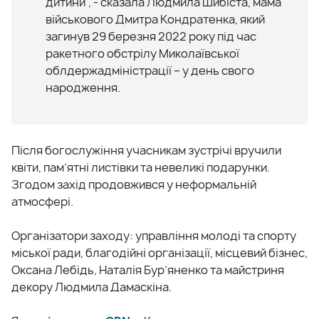
дитини",
-
сказала
Людмила
Шибіста
,
мама
військового
Дмитра
Кондратенка
,
який
загинув
29
березня
2022
року
під
час
ракетного
обстрілу
Миколаївської
облдержадміністрації
–
у
день
свого
народження.
Після богослужіння учасникам зустрічі вручили
квіти, пам’ятні листівки та невеликі подарунки.
Згодом захід продовжився у неформальній
атмосфері.
Організатори заходу: управління молоді та спорту
міської ради, благодійні організації, місцевий бізнес,
Оксана Лебідь, Наталія Бур’яненко та майстриня
декору Людмила Дамаскіна.