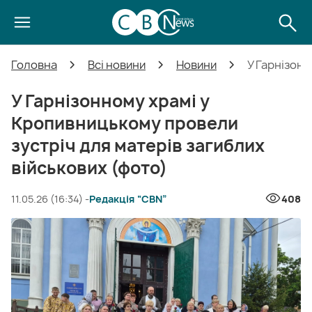
Головна
Всі новини
Новини
У Гарнізонн
У Гарнізонному храмі у
Кропивницькому провели
зустріч для матерів загиблих
військових (фото)
11.05.26 (16:34) -
Редакція “CBN”
408