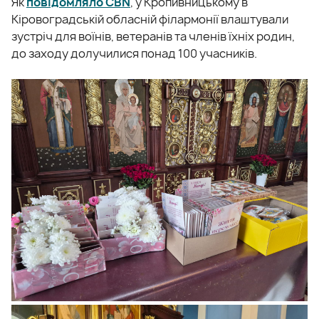
Як
повідомляло CBN
, у Кропивницькому в
Кіровоградській обласній філармонії влаштували
зустріч для воїнів, ветеранів та членів їхніх родин,
до заходу долучилися понад 100 учасників.