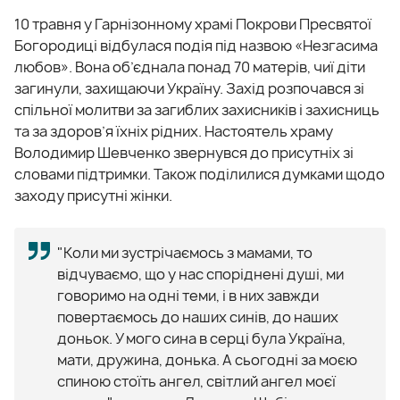
10 травня у Гарнізонному храмі Покрови Пресвятої
Богородиці відбулася подія під назвою «Незгасима
любов». Вона об’єднала понад 70 матерів, чиї діти
загинули, захищаючи Україну. Захід розпочався зі
спільної молитви за загиблих захисників і захисниць
та за здоров’я їхніх рідних. Настоятель храму
Володимир Шевченко звернувся до присутніх зі
словами підтримки. Також поділилися думками щодо
заходу присутні жінки.
"Коли
ми
зустрічаємось
з
мамами
,
то
відчуваємо
,
що
у
нас
споріднені
душі
,
ми
говоримо
на
одні
теми
,
і
в
них
завжди
повертаємось
до
наших
синів,
до
наших
доньок
.
У
мого
сина
в
серці
була
Україна,
мати,
дружина,
донька.
А
сьогодні
за
моєю
спиною
стоїть
ангел,
світлий
ангел
моєї