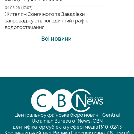
04.08.26 (17:07)
Жителям Сонячного та Завадівки
запроваджують погодинний графік
водопостачання
Всі новини
Центральноукраїнське бюро новин - Central
Ukrainian Bureau of News, CBN
Ідентифікатор суб'єкта у сфері медіа R40-0243
Кропивницький, вул. Велика Перспективна, 46, третій