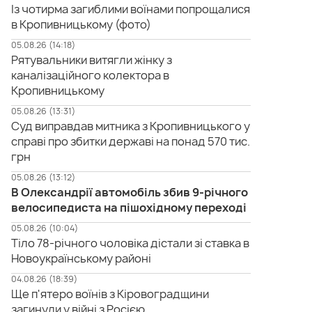
Із чотирма загиблими воїнами попрощалися
в Кропивницькому (фото)
05.08.26 (14:18)
Рятувальники витягли жінку з
каналізаційного колектора в
Кропивницькому
05.08.26 (13:31)
Суд виправдав митника з Кропивницького у
справі про збитки державі на понад 570 тис.
грн
05.08.26 (13:12)
В Олександрії автомобіль збив 9-річного
велосипедиста на пішохідному переході
05.08.26 (10:04)
Тіло 78-річного чоловіка дістали зі ставка в
Новоукраїнському районі
04.08.26 (18:39)
Ще п'ятеро воїнів з Кіровоградщини
загинули у війні з Росією