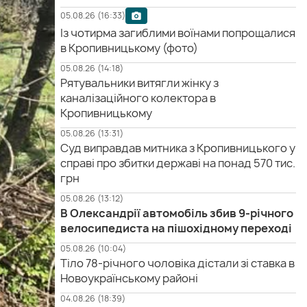
05.08.26 (16:33)
Із чотирма загиблими воїнами попрощалися
в Кропивницькому (фото)
05.08.26 (14:18)
Рятувальники витягли жінку з
каналізаційного колектора в
Кропивницькому
05.08.26 (13:31)
Суд виправдав митника з Кропивницького у
справі про збитки державі на понад 570 тис.
грн
05.08.26 (13:12)
В Олександрії автомобіль збив 9-річного
велосипедиста на пішохідному переході
05.08.26 (10:04)
Тіло 78-річного чоловіка дістали зі ставка в
Новоукраїнському районі
04.08.26 (18:39)