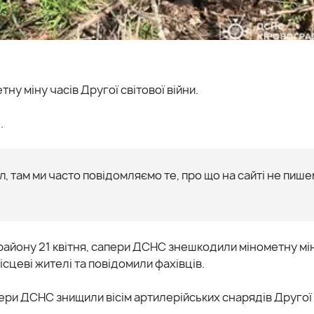
у міну часів Другої світової війни.
.
, там ми часто повідомляємо те, про що на сайті не пише
району 21 квітня, сапери ДСНС знешкодили мінометну мі
ісцеві жителі та повідомили фахівців.
ери ДСНС знищили вісім артилерійських снарядів Другої 