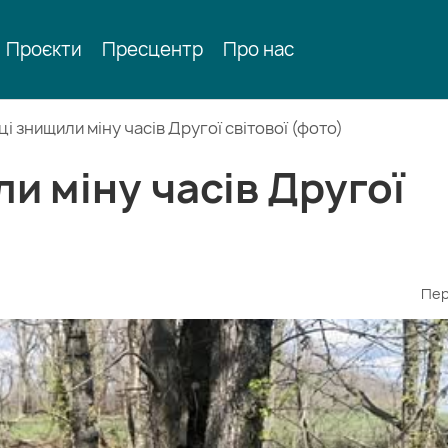
Проєкти
Пресцентр
Про нас
ці знищили міну часів Другої світової (фото)
и міну часів Другої
Пер