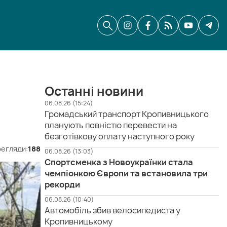
Останні новини
06.08.26 (15:24)
Громадський транспорт Кропивницького
планують повністю перевести на
безготівкову оплату наступного року
егляди:
188
06.08.26 (13:03)
Спортсменка з Новоукраїнки стала
чемпіонкою Європи та встановила три
рекорди
06.08.26 (10:40)
Автомобіль збив велосипедиста у
Кропивницькому