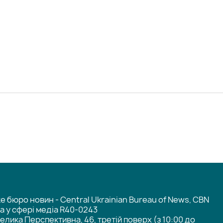
 бюро новин - Central Ukrainian Bureau of News, CBN
та у сфері медіа R40-0243
елика Перспективна, 46, третій поверх (з 10:00 до