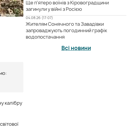
Ще п'ятеро воїнів з Кіровоградщини
загинули у війні з Росією
04.08.26 (17:07)
Жителям Сонячного та Завадівки
запроваджують погодинний графік
водопостачання
Всі новини
мо:
ну калібру
світової