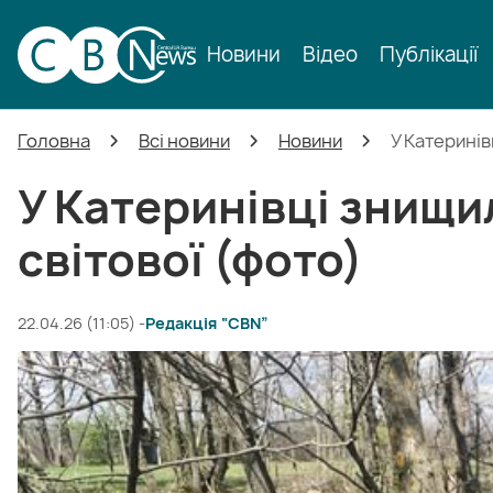
Новини
Відео
Публікації
Головна
Всі новини
Новини
У Катеринів
У Катеринівці знищил
світової (фото)
22.04.26 (11:05) -
Редакція “CBN”