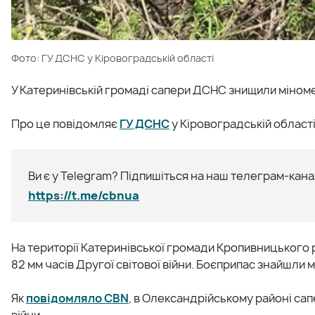
Фото: ГУ ДСНС у Кіровоградській області
У Катеринівській громаді сапери ДСНС знищили мінометн
Про це повідомляє
ГУ ДСНС
у Кіровоградській області
Ви є у Telegram? Підпишіться на наш телеграм-канал
https://t.me/cbnua
На території Катеринівської громади Кропивницького 
82 мм часів Другої світової війни. Боєприпас знайшли м
Як
повідомляло CBN
, в Олександрійському районі сап
війни.