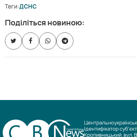
Теги:
ДСНС
Поділіться новиною:
Центральноукраїнське
Ідентифікатор суб'єк
Кропивницький, вул. В