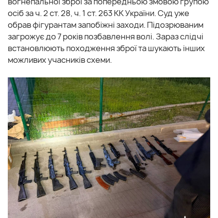
вогнепальної зброї за попередньою змовою групою
осіб за ч. 2 ст. 28, ч. 1 ст. 263 КК України. Суд уже
обрав фігурантам запобіжні заходи. Підозрюваним
загрожує до 7 років позбавлення волі. Зараз слідчі
встановлюють походження зброї та шукають інших
можливих учасників схеми.