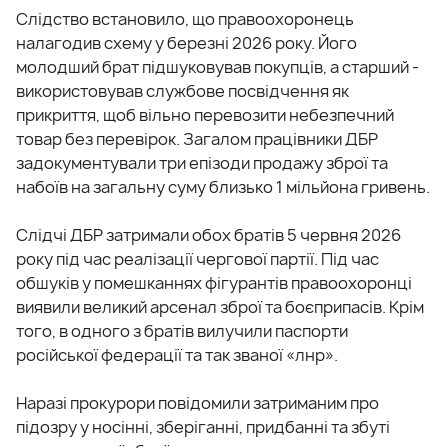
Слідство встановило, що правоохоронець
налагодив схему у березні 2026 року. Його
молодший брат підшуковував покупців, а старший -
використовував службове посвідчення як
прикриття, щоб вільно перевозити небезпечний
товар без перевірок. Загалом працівники ДБР
задокументували три епізоди продажу зброї та
набоїв на загальну суму близько 1 мільйона гривень.
Слідчі ДБР затримали обох братів 5 червня 2026
року під час реалізації чергової партії. Під час
обшуків у помешканнях фігурантів правоохоронці
виявили великий арсенал зброї та боєприпасів. Крім
того, в одного з братів вилучили паспорти
російської федерації та так званої «лнр».
Наразі прокурори повідомили затриманим про
підозру у носінні, зберіганні, придбанні та збуті